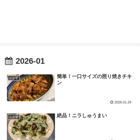
2026-01
簡単！一口サイズの照り焼きチキ
おかず
ン
2026.01.29
絶品！ニラしゅうまい
おかず