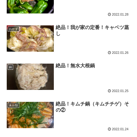
2022.01.28
絶品！我が家の定番！キャベツ蒸
おかず
し
2022.01.26
絶品！無水大根鍋
鍋
2022.01.25
絶品！キムチ鍋（キムチチゲ）そ
未分類
の②
2022.01.24