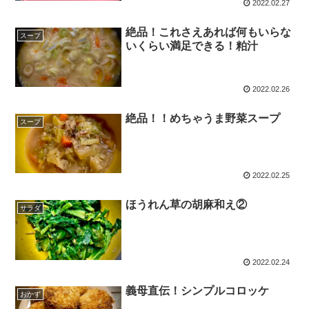
2022.02.27
絶品！これさえあれば何もいらな
スープ
いくらい満足できる！粕汁
2022.02.26
絶品！！めちゃうま野菜スープ
スープ
2022.02.25
ほうれん草の胡麻和え②
サラダ
2022.02.24
義母直伝！シンプルコロッケ
おかず