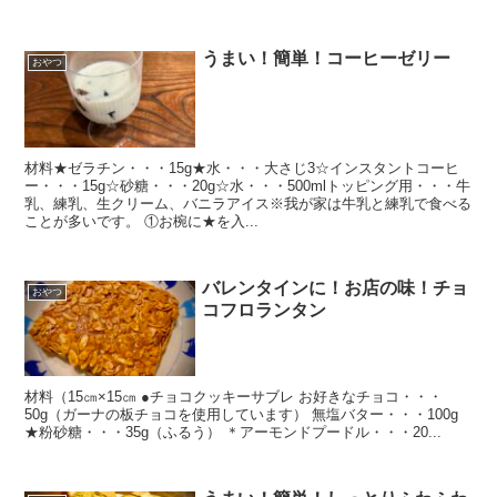
うまい！簡単！コーヒーゼリー
おやつ
材料★ゼラチン・・・15g★水・・・大さじ3☆インスタントコーヒ
ー・・・15g☆砂糖・・・20g☆水・・・500mlトッピング用・・・牛
乳、練乳、生クリーム、バニラアイス※我が家は牛乳と練乳で食べる
ことが多いです。 ①お椀に★を入...
バレンタインに！お店の味！チョ
おやつ
コフロランタン
材料（15㎝×15㎝ ●チョコクッキーサブレ お好きなチョコ・・・
50g（ガーナの板チョコを使用しています） 無塩バター・・・100g
★粉砂糖・・・35g（ふるう） ＊アーモンドプードル・・・20...