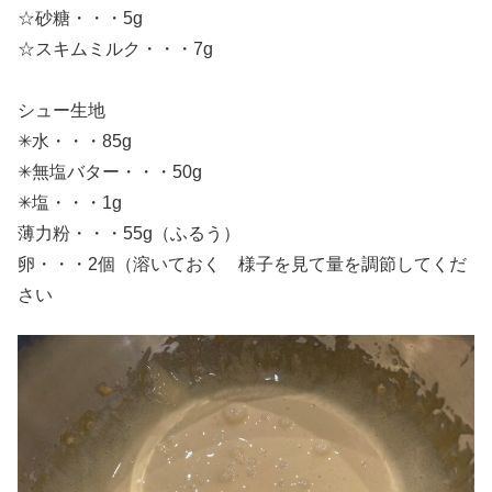
☆砂糖・・・5g
☆スキムミルク・・・7g
シュー生地
✳︎水・・・85g
✳︎無塩バター・・・50g
✳︎塩・・・1g
薄力粉・・・55g（ふるう）
卵・・・2個（溶いておく 様子を見て量を調節してくだ
さい