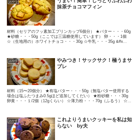
うまい！簡単！しっとりふわふわ
おやつ
抹茶チョコマフィン
材料（セリアのフッ素加工プリンカップ6個分） ★バター・・・60g
★砂糖・・・50g（ここでは三温糖使用しています） 卵・・・1個
☆（生地用の）ホワイトチョコ・・・30g ☆牛乳・・・35g &#x...
やみつき！サックサク！極うまサ
おやつ
ブレ
材料（15〜20個分） ★有塩バター・・・50g（無塩バター使用する
場合は塩ふたつまみ0.5gほど追加してくだい） ★粉砂糖・・・30g
卵黄・・・１/2個（12gくらい） ☆薄力粉・・・70g（ふるう） ☆...
これよりうまいクッキーを私は知
おかず
らない by夫