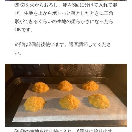
⑧ ⑦を火からおろし、卵を3回に分けて入れて混
ぜ、生地を上からポトっと落としたときに三角
形ができるくらいの生地の柔らかさになったら
OKです。
※卵は2個前後使います。適宜調節してくださ
い。
⑨ ⑧の生地を搾り袋に入れ、6等分に絞り出す。