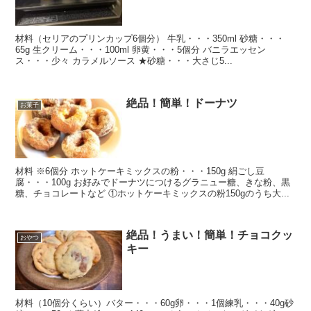
材料（セリアのプリンカップ6個分） 牛乳・・・350ml 砂糖・・・
65g 生クリーム・・・100ml 卵黄・・・5個分 バニラエッセン
ス・・・少々 カラメルソース ★砂糖・・・大さじ5...
絶品！簡単！ドーナツ
お菓子
材料 ※6個分 ホットケーキミックスの粉・・・150g 絹ごし豆
腐・・・100g お好みでドーナツにつけるグラニュー糖、きな粉、黒
糖、チョコレートなど ①ホットケーキミックスの粉150gのうち大...
絶品！うまい！簡単！チョコクッ
おやつ
キー
材料（10個分くらい）バター・・・60g卵・・・1個練乳・・・40g砂