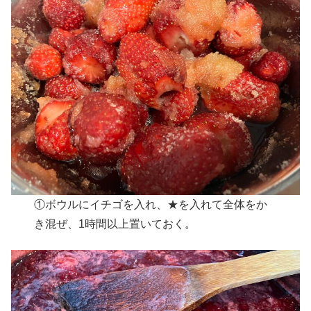
①ボウルにイチゴを入れ、★を入れて全体をか
き混ぜ、1時間以上置いておく。