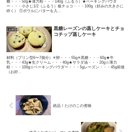
糖・・・50g★薄力粉・・・140g（ふるう）★ベーキングパウダ
ー・・・小さじ1/2（ふるう）板チョコ・・・100g（好みの大きさに
砕く） ①ボウルにバターを入...
黒糖レーズンの蒸しケーキとチョ
おやつ
コチップ蒸しケーキ
材料（プリン型6〜7個分）✳︎卵・・・55g✳︎黒糖・・・60g★牛
乳・・・43g★生クリーム・・・40g★サラダ油・・・20g☆薄力
粉・・・100g☆ベーキングパウダー・・・5gレーズン・・・45g前後
（お好...
絶品！たけのこの煮物