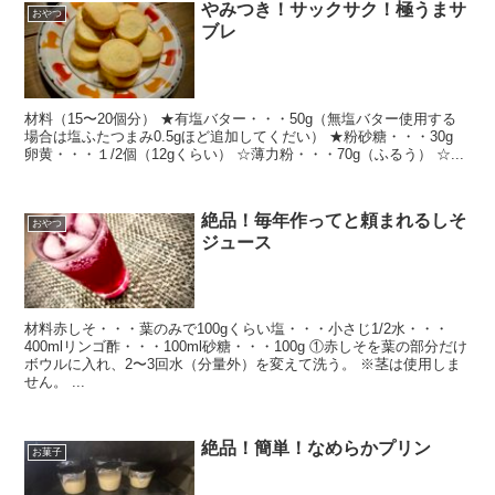
やみつき！サックサク！極うまサ
おやつ
ブレ
材料（15〜20個分） ★有塩バター・・・50g（無塩バター使用する
場合は塩ふたつまみ0.5gほど追加してくだい） ★粉砂糖・・・30g
卵黄・・・１/2個（12gくらい） ☆薄力粉・・・70g（ふるう） ☆...
絶品！毎年作ってと頼まれるしそ
おやつ
ジュース
材料赤しそ・・・葉のみで100gくらい塩・・・小さじ1/2水・・・
400mlリンゴ酢・・・100ml砂糖・・・100g ①赤しそを葉の部分だけ
ボウルに入れ、2〜3回水（分量外）を変えて洗う。 ※茎は使用しま
せん。 ...
絶品！簡単！なめらかプリン
お菓子