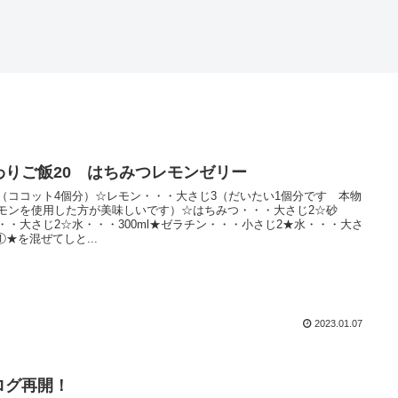
わりご飯20 はちみつレモンゼリー
（ココット4個分）☆レモン・・・大さじ3（だいたい1個分です 本物
モンを使用した方が美味しいです）☆はちみつ・・・大さじ2☆砂
・・大さじ2☆水・・・300ml★ゼラチン・・・小さじ2★水・・・大さ
 ①★を混ぜてしと...
2023.01.07
ログ再開！