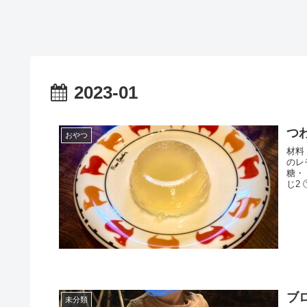
2023-01
つ
おやつ
材料
のレ
糖・
じ2
ブ
未分類