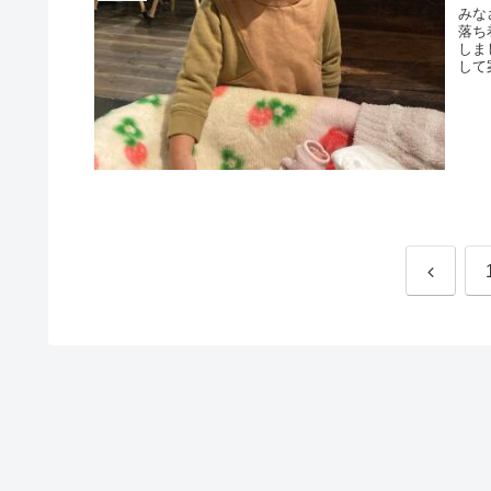
みな
落ち
しま
して案