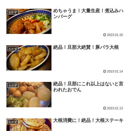
めちゃうま！大量生産！煮込みハ
おかず
ンバーグ
2023.01.15
絶品！旦那大絶賛！豚バラ大根
おかず
2023.01.14
絶品！旦那にこれ以上はないと言
おかず
われたおでん
2023.01.13
大根消費に！絶品！大根ステーキ
おかず