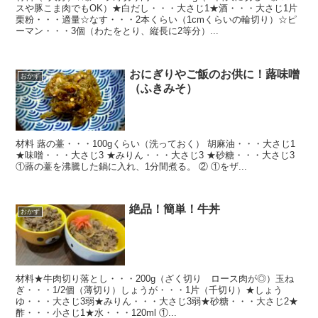
スや豚こま肉でもOK）★白だし・・・大さじ1★酒・・・大さじ1片
栗粉・・・適量☆なす・・・2本くらい（1cmくらいの輪切り）☆ピ
ーマン・・・3個（わたをとり、縦長に2等分）...
おにぎりやご飯のお供に！蕗味噌
おかず
（ふきみそ）
材料 蕗の薹・・・100gくらい（洗っておく） 胡麻油・・・大さじ1
★味噌・・・大さじ3 ★みりん・・・大さじ3 ★砂糖・・・大さじ3
①蕗の薹を沸騰した鍋に入れ、1分間煮る。 ② ①をザ...
絶品！簡単！牛丼
おかず
材料★牛肉切り落とし・・・200g（ざく切り ロース肉が◎）玉ね
ぎ・・・1/2個（薄切り）しょうが・・・1片（千切り）★しょう
ゆ・・・大さじ3弱★みりん・・・大さじ3弱★砂糖・・・大さじ2★
酢・・・小さじ1★水・・・120ml ①...