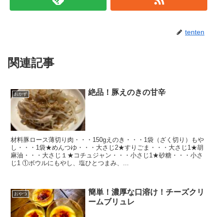
tenten
関連記事
絶品！豚えのきの甘辛
おかず
材料豚ロース薄切り肉・・・150gえのき・・・1袋（ざく切り）もや
し・・・1袋★めんつゆ・・・大さじ2★すりごま・・・大さじ1★胡
麻油・・・大さじ１★コチュジャン・・・小さじ1★砂糖・・・小さ
じ1 ①ボウルにもやし、塩ひとつまみ、...
簡単！濃厚な口溶け！チーズクリ
おやつ
ームブリュレ