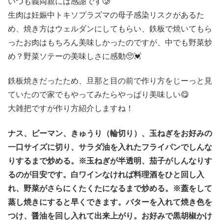
いつも義両親には感謝です🥲
生肉は妊娠中トキソプラズマの母子感染リスクがあるた
め、焼き方はウェルダンにしてもらい、鉄板で焼いてもら
ったお肉はもちろん美味しかったのですが、中でも野菜炒
め？野菜ソテーの美味しさに感動🥺💓
鉄板焼きだったため、旦那と目の前で作り方をじーっと見
ていたので家でもやってみたらやっぱり美味しい😋
大雑把ですが作り方紹介しますね！
ナス、ピーマン、きゅうり（輪切り）、玉ねぎをお好みの
一口サイズに切り、サラダ油を入れたフライパンでしんな
りするまで炒める。※玉ねぎが半透明、茄子がしんなりす
るのが目安です。白ワインなければ料理酒をひと回し入
れ、野菜がさらにくたくたになるまで炒める。※蓋をして
蒸し焼きにすると早くできます。バターを入れて焼き色を
つけ、醤油を回し入れて出来上がり。お好みで黒胡椒かけ