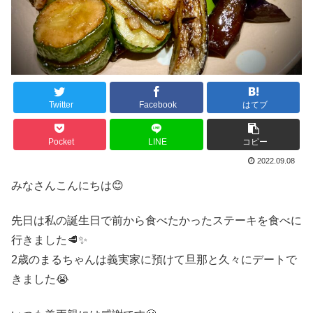
Twitter
Facebook
はてブ
Pocket
LINE
コピー
2022.09.08
みなさんこんにちは😊
先日は私の誕生日で前から食べたかったステーキを食べに
行きました🥩✨
2歳のまるちゃんは義実家に預けて旦那と久々にデートで
きました😭