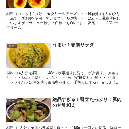
材料（ココット4つ分） ★クリームチーズ・・・50g弱（キリのクリ
ームチーズ3個を使用しています） ★砂糖・・・25g（三温糖使用し
ていますがグラニュー糖、上白糖でもOKです） 卵黄・・・2個 ☆生
クリーム...
うまい！春雨サラダ
おかず
材料 ※4人分 春雨・・・40g（表示通りに茹で、ザク切り） きゅう
り・・・1本（千切り） ハム・・・4枚（短冊切り） 卵・・・1個
（フライパンに油を熱し錦糸卵を作り、千切りにする） ★しょう...
絶品すぎる！野菜たっぷり！豚肉
おかず
の甘酢和え
材料（2人分）★豚バラ薄切り肉・・・150g（一口大に切る 豚ロー