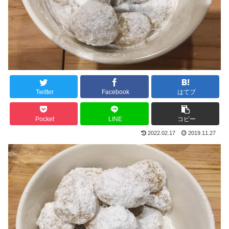
Twitter
Facebook
はてブ
Pocket
LINE
コピー
2022.02.17
2019.11.27