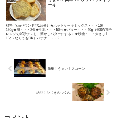
おやつ
ーキ
材料（cmパウンド型1台分）★ホットケーキミックス・・・1袋
150g★卵・・・2個★牛乳・・・50ml★バター・・・40g（600W電子
レンジで40秒チンし、溶かしバターにする）★砂糖・・・大さじ1
15g（なくてもOK）バナナ・・・2...
簡単！うまい！スコーン
絶品！ひじきのつくね
コメント