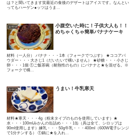
は？と聞いてきます笑最近の食後のデザートはアイスです。なんとい
ってもハーゲン●ッツはうま...
小腹空いた時に！子供大人も！！
おやつ
めちゃくちゃ簡単バナナケーキ
材料（一人分） バナナ・・・1本（フォークでつぶす） ★ココアパ
ウダー・・・大さじ1（だいたいで構いません） ★砂糖・・・小さじ
卵・・・1個 ①ご飯茶碗（耐熱性のもの）にバナナと★を混ぜる。※
フォークで構...
うまい！牛乳寒天
おやつ
材料★寒天・・・4g（粉末タイプのものを使用しています）★
水・・・100mlみかんの缶詰め・・・1缶（具は全て、シロップは
90ml使用します）練乳・・・50g牛乳・・・400ml（600W電子レンジ
で1分チンする） ①鍋に★を入れ...