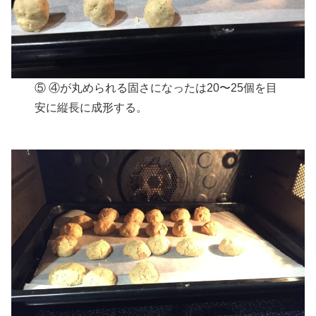
⑤ ④が丸められる固さになったは20〜25個を目
安に縦長に成形する。