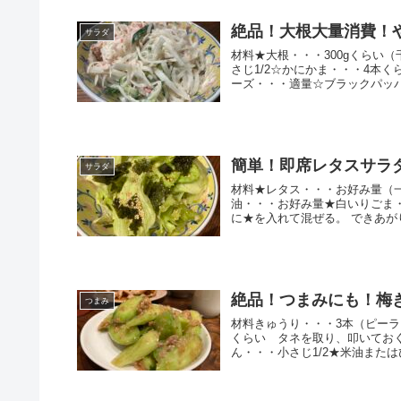
絶品！大根大量消費！
サラダ
材料★大根・・・300gくらい
さじ1/2☆かにかま・・・4本
ーズ・・・適量☆ブラックパッパ
簡単！即席レタスサラ
サラダ
材料★レタス・・・お好み量（
油・・・お好み量★白いりごま
に★を入れて混ぜる。 できあがり。
絶品！つまみにも！梅
つまみ
材料きゅうり・・・3本（ピーラ
くらい タネを取り、叩いておく
ん・・・小さじ1/2★米油または