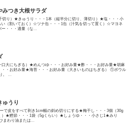
やみつき大根サラダ
（千切り）★きゅうり・・・1本（縦半分に切り、薄切り）★塩・・・小
くらい（割いておく）☆ツナ缶・・・1缶（汁気を切って置く）☆マヨネ
ー・・・適量（な...
ダ
一口大にちぎる）★めんつゆ・・・お好み量★酢・・・お好み量★胡麻
・・・お好み量★海苔・・・お好み量（大きいものはちぎる） ①ボウル
 ...
きゅうり
ーで皮をすべて剥き1cm幅の斜め切りにする★梅干し・・・3個（30g
）★鰹節・・・1袋（5gくらい）★しょうゆ・・・小さじ1★みり
ひまわり油または...