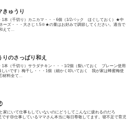
マきゅうり
・1本（千切り）カニカマ・・・6個（1/2パック ほぐしておく）★中
ヨネーズ・・・大さじ⒈5※★の量はお好みで調節してください。適当で
えて...
うりのさっぱり和え
・1本（千切り）サラダチキン・・・1/2個（裂いておく プレーン使用
味しいです）梅干し・・・1個（細かく叩いておく 我が家は蜂蜜梅使
材料全て...
②
っと家にいて仕事もしていないのにどうしてこんなに疲れるのだろ
足です😢仕事しているママさん本当に毎日尊敬してます。寝不足で育児