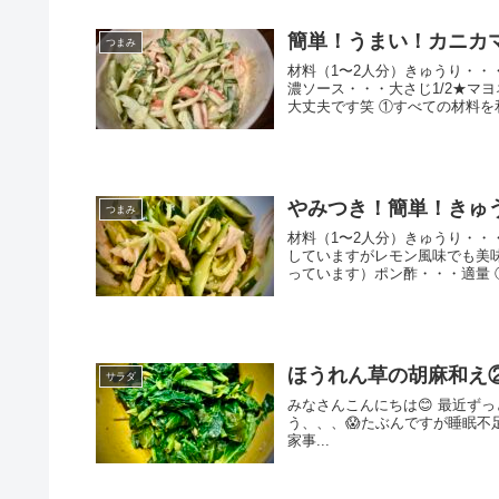
簡単！うまい！カニカ
つまみ
材料（1〜2人分）きゅうり・・
濃ソース・・・大さじ1/2★マ
大丈夫です笑 ①すべての材料を和
やみつき！簡単！きゅ
つまみ
材料（1〜2人分）きゅうり・・
していますがレモン風味でも美
っています）ポン酢・・・適量 ①
ほうれん草の胡麻和え
サラダ
みなさんこんにちは😊 最近ず
う、、、😱たぶんですが睡眠不
家事...