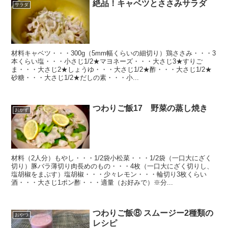
絶品！キャベツとささみサラダ
サラダ
材料キャベツ・・・300g（5mm幅くらいの細切り）鶏ささみ・・・3
本くらい塩・・・小さじ1/2★マヨネーズ・・・大さじ3★すりご
ま・・・大さじ2★しょうゆ・・・大さじ1/2★酢・・・大さじ1/2★
砂糖・・・大さじ1/2★だしの素・・・小...
つわりご飯17 野菜の蒸し焼き
おかず
材料（2人分）もやし・・・1/2袋小松菜・・・1/2袋（一口大にざく
切り）豚バラ薄切り肉長めのもの・・・4枚（一口大にざく切りし、
塩胡椒をまぶす）塩胡椒・・・少々レモン・・・輪切り3枚くらい
酒・・・大さじ1ポン酢・・・適量（お好みで）※分...
つわりご飯⑧ スムージー2種類の
おやつ
レシピ