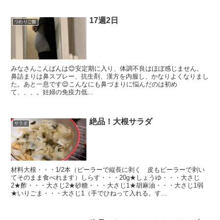
17週2日
つわりご飯
みなさんこんばんは😊安定期に入り、体調不良はほぼ感じません。
鼻詰まりは鼻スプレー、抗生剤、漢方を内服し、かなりよくなりまし
た。あと一息です😌こんなにも鼻づまりに悩んだのは初め
て、、、。妊婦の免疫力低...
絶品！大根サラダ
サラダ
材料大根・・・1/2本（ピーラーで縦長に剥く 皮もピーラーで剥い
てそのまま食べれます）しらす・・・20g★しょうゆ・・・大さじ
2★酢・・・大さじ2★砂糖・・・大さじ1★胡麻油・・・大さじ1弱
★いりごま・・・大さじ1（手でひねって入れる。す...