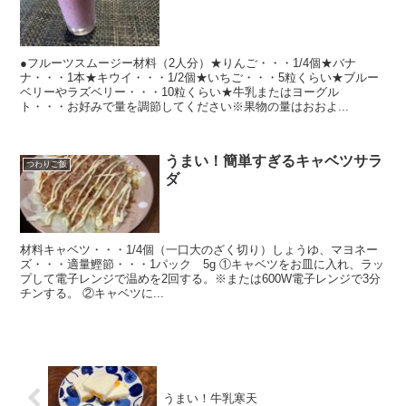
●フルーツスムージー材料（2人分）★りんご・・・1/4個★バナ
ナ・・・1本★キウイ・・・1/2個★いちご・・・5粒くらい★ブルー
ベリーやラズベリー・・・10粒くらい★牛乳またはヨーグル
ト・・・お好みで量を調節してください※果物の量はおおよ...
うまい！簡単すぎるキャベツサラ
つわりご飯
ダ
材料キャベツ・・・1/4個（一口大のざく切り）しょうゆ、マヨネー
ズ・・・適量鰹節・・・1パック 5g ①キャベツをお皿に入れ、ラッ
プして電子レンジで温めを2回する。※または600W電子レンジで3分
チンする。 ②キャベツに...
うまい！牛乳寒天