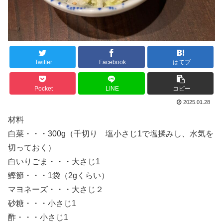
Twitter
Facebook
はてブ
Pocket
LINE
コピー
2025.01.28
材料
白菜・・・300g（千切り 塩小さじ1で塩揉みし、水気を
切っておく）
白いりごま・・・大さじ1
鰹節・・・1袋（2gくらい）
マヨネーズ・・・大さじ２
砂糖・・・小さじ1
酢・・・小さじ1