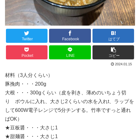
Twitter
Facebook
はてブ
Pocket
LINE
コピー
2024.01.15
材料（3人分くらい）
豚挽肉・・・200g
大根・・・300gくらい（皮を剥き、薄めのいちょう切
り ボウルに入れ、大さじ2くらいの水を入れt、ラップを
して600W電子レンジで5分チンする。竹串ですっと通れ
ばOK）
★豆板醤・・・大さじ1
★甜麺醤・・・大さじ1