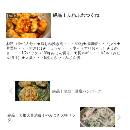
絶品！ふわふわつくね
おかず
材料（3〜4人分）★鶏むね挽き肉・・・300g★塩胡椒・・・少々★
片栗粉・・・大さじ1★しょうが・・・少々（すりおろし）★えの
き・・・1/2パック（100g みじん切り）★長ネギ・・・1/2本（みじ
ん切り）★大葉・・・5枚くらい（みじん切...
絶品！簡単！豆腐ハンバーグ
絶品！大根大量消費！やみつき大根サラ
ダ