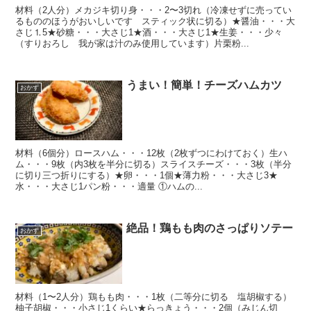
材料（2人分）メカジキ切り身・・・2〜3切れ（冷凍せずに売ってい
るもののほうがおいしいです スティック状に切る）★醤油・・・大
さじ⒈5★砂糖・・・大さじ1★酒・・・大さじ1★生姜・・・少々
（すりおろし 我が家は汁のみ使用しています）片栗粉...
うまい！簡単！チーズハムカツ
おかず
材料（6個分）ロースハム・・・12枚（2枚ずつにわけておく）生ハ
ム・・・9枚（内3枚を半分に切る）スライスチーズ・・・3枚（半分
に切り三つ折りにする）★卵・・・1個★薄力粉・・・大さじ3★
水・・・大さじ1パン粉・・・適量 ①ハムの...
絶品！鶏もも肉のさっぱりソテー
おかず
材料（1〜2人分）鶏もも肉・・・1枚（二等分に切る 塩胡椒する）
柚子胡椒・・・小さじ1くらい★らっきょう・・・2個（みじん切