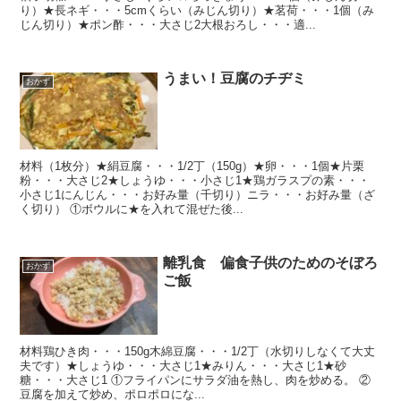
り）★長ネギ・・・5cmくらい（みじん切り）★茗荷・・・1個（み
じん切り）★ポン酢・・・大さじ2大根おろし・・・適...
うまい！豆腐のチヂミ
おかず
材料（1枚分）★絹豆腐・・・1/2丁（150g）★卵・・・1個★片栗
粉・・・大さじ2★しょうゆ・・・小さじ1★鶏ガラスプの素・・・
小さじ1にんじん・・・お好み量（千切り）ニラ・・・お好み量（ざ
く切り） ①ボウルに★を入れて混ぜた後...
離乳食 偏食子供のためのそぼろ
おかず
ご飯
材料鶏ひき肉・・・150g木綿豆腐・・・1/2丁（水切りしなくて大丈
夫です）★しょうゆ・・・大さじ1★みりん・・・大さじ1★砂
糖・・・大さじ1 ①フライパンにサラダ油を熱し、肉を炒める。 ②
豆腐を加えて炒め、ポロポロにな...