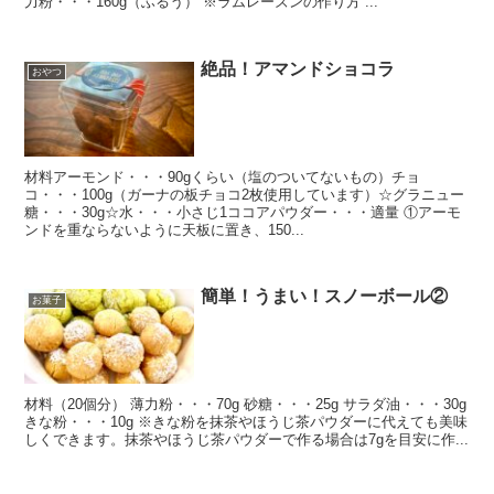
力粉・・・160g（ふるう） ※ラムレーズンの作り方 ...
絶品！アマンドショコラ
おやつ
材料アーモンド・・・90gくらい（塩のついてないもの）チョ
コ・・・100g（ガーナの板チョコ2枚使用しています）☆グラニュー
糖・・・30g☆水・・・小さじ1ココアパウダー・・・適量 ①アーモ
ンドを重ならないように天板に置き、150...
簡単！うまい！スノーボール②
お菓子
材料（20個分） 薄力粉・・・70g 砂糖・・・25g サラダ油・・・30g
きな粉・・・10g ※きな粉を抹茶やほうじ茶パウダーに代えても美味
しくできます。抹茶やほうじ茶パウダーで作る場合は7gを目安に作...