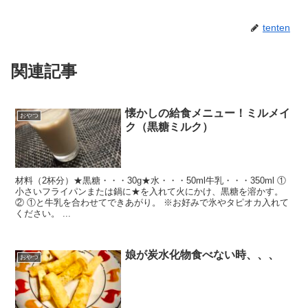
tenten
関連記事
懐かしの給食メニュー！ミルメイ
おやつ
ク（黒糖ミルク）
材料（2杯分）★黒糖・・・30g★水・・・50ml牛乳・・・350ml ①
小さいフライパンまたは鍋に★を入れて火にかけ、黒糖を溶かす。
② ①と牛乳を合わせてできあがり。 ※お好みで氷やタピオカ入れて
ください。 ...
娘が炭水化物食べない時、、、
おやつ