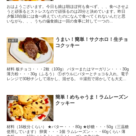
おはようございます。今日も娘は朝ほぼ何も食べず、、、食べさせよ
うと頑張るとストレスなので頑張るのは20分と決めています。昨日
夕飯18自販には食べ終えていたのになんで食べてくれないんだと思
いながら、、、うちの偏食娘は一回の食事に対して一つの...
うまい！簡単！サクホロ！生チョ
お菓子
コクッキー
材料 板チョコ・・・2枚（100g） バターまたはマーガリン・・・30g
薄力粉・・・30g（ふるう） ①ボウルにバターとチョコを入れ、電子
レンジで30秒チンして溶かし、混ぜる。 ※湯煎で溶かしても大丈...
簡単！めちゃうま！ラムレーズン
おやつ
クッキー
材料（16枚分くらい） ★バター・・・80g ★砂糖・・・50g（三温糖
使用しています） 卵黄・・・1個 ラムレーズン・・・60gくらい 薄