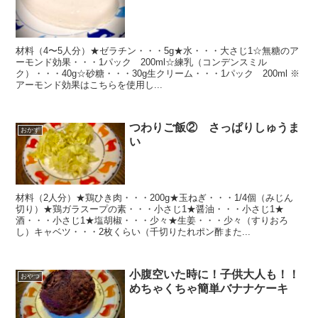
材料（4〜5人分）★ゼラチン・・・5g★水・・・大さじ1☆無糖のア
ーモンド効果・・・1パック 200ml☆練乳（コンデンスミル
ク）・・・40g☆砂糖・・・30g生クリーム・・・1パック 200ml ※
アーモンド効果はこちらを使用し...
つわりご飯② さっぱりしゅうま
おかず
い
材料（2人分）★鶏ひき肉・・・200g★玉ねぎ・・・1/4個（みじん
切り）★鶏ガラスープの素・・・小さじ1★醤油・・・小さじ1★
酒・・・小さじ1★塩胡椒・・・少々★生姜・・・少々（すりおろ
し）キャベツ・・・2枚くらい（千切りたれポン酢また...
小腹空いた時に！子供大人も！！
おやつ
めちゃくちゃ簡単バナナケーキ