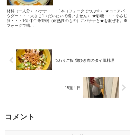
材料（一人分） バナナ・・・1本（フォークでつぶす） ★ココアパ
ウダー・・・大さじ1（だいたいで構いません） ★砂糖・・・小さじ
卵・・・1個 ①ご飯茶碗（耐熱性のもの）にバナナと★を混ぜる。※
フォークで構...
つわりご飯 鶏ひき肉のタイ風料理
15週１日
コメント