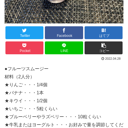
Twitter
Facebook
はてブ
Pocket
LINE
コピー
2022.04.28
●フルーツスムージー
材料（2人分）
★りんご・・・1/4個
★バナナ・・・1本
★キウイ・・・1/2個
★いちご・・・5粒くらい
★ブルーベリーやラズベリー・・・10粒くらい
★牛乳またはヨーグルト・・・お好みで量を調節してくだ