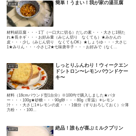
簡単！うまい！我が家の湯豆腐
おかず
材料絹豆腐・・・1丁（一口大に切る）だしの素・・・大さじ1弱た
れ★長ネギ・・・お好み量（みじん切り なくても）★みかんの
皮・・・少し（みじん切り なくてもOK）★しょうゆ・・・大さじ
1★みりん・・・小さじ2★七味唐辛子・・・お好みで（なく...
しっとりふんわり！ウィークエン
おやつ
ドシトロン〜レモンパウンドケー
キ〜
材料（18cmパウンド型1台分）※100均で購入しました★バタ
ー・・・100g★砂糖・・・90g卵・・・80g（常温）✳︎レモン
汁・・・大さじ1✳︎レモンの皮・・・1個分（すりおろしておく）☆薄
力粉・・・100...
絶品！誰もが喜ぶミルクプリン
おやつ