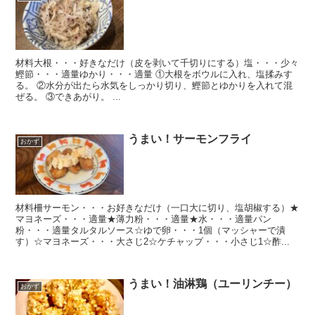
材料大根・・・好きなだけ（皮を剥いて千切りにする）塩・・・少々
鰹節・・・適量ゆかり・・・適量 ①大根をボウルに入れ、塩揉みす
る。 ②水分が出たら水気をしっかり切り、鰹節とゆかりを入れて混
ぜる。 ③できあがり。 ...
うまい！サーモンフライ
おかず
材料柵サーモン・・・お好きなだけ（一口大に切り、塩胡椒する）★
マヨネーズ・・・適量★薄力粉・・・適量★水・・・適量パン
粉・・・適量タルタルソース☆ゆで卵・・・1個（マッシャーで潰
す）☆マヨネーズ・・・大さじ2☆ケチャップ・・・小さじ1☆酢...
うまい！油淋鶏（ユーリンチー）
おかず