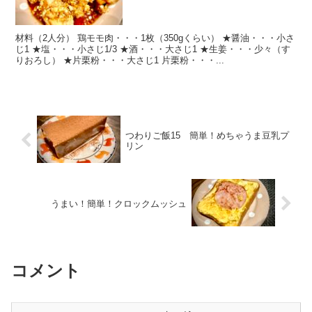
材料（2人分） 鶏モモ肉・・・1枚（350gくらい） ★醤油・・・小さ
じ1 ★塩・・・小さじ1/3 ★酒・・・大さじ1 ★生姜・・・少々（す
りおろし） ★片栗粉・・・大さじ1 片栗粉・・・...
つわりご飯15 簡単！めちゃうま豆乳プ
リン
うまい！簡単！クロックムッシュ
コメント