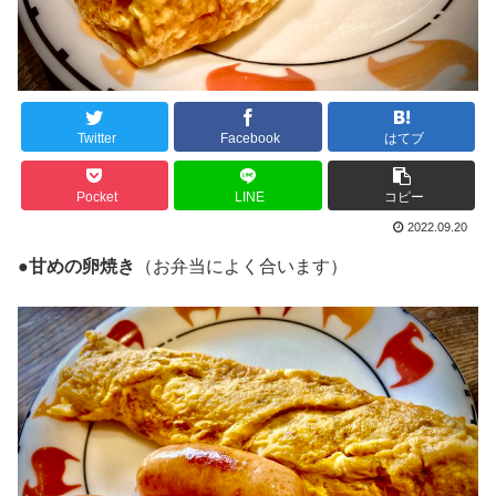
Twitter
Facebook
はてブ
Pocket
LINE
コピー
2022.09.20
●甘めの卵焼き
（お弁当によく合います）