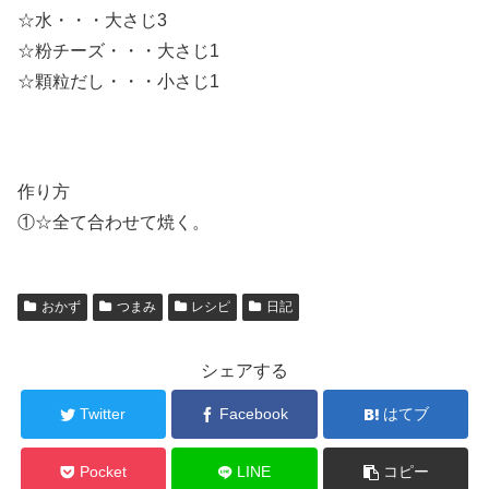
☆水・・・大さじ3
☆粉チーズ・・・大さじ1
☆顆粒だし・・・小さじ1
作り方
①☆全て合わせて焼く。
おかず
つまみ
レシピ
日記
シェアする
Twitter
Facebook
はてブ
Pocket
LINE
コピー