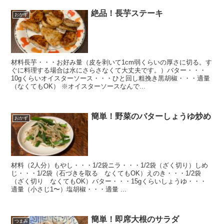
絶品！長芋ステーキ
おかず
材料長芋・・・お好み量（皮を剥いて1cm弱くらいの厚さに切る。す
ぐに料理する場合は水にさらさなくて大丈夫です。）バター・・・
10gくらいオイスターソース・・・ひと回し粗挽き黒胡椒・・・適量
（なくてもOK） ※オイスターソースなんで...
簡単！野菜のバターしょうゆ炒め
おかず
材料（2人分）もやし・・・1/2袋ニラ・・・1/2袋（ざく切り）しめ
じ・・・1/2袋（石づきを取る なくてもOK）えのき・・・1/2袋
（ざく切り なくてもOK）バター・・・15gくらいしょうゆ・・・
適量（小さじ1〜）塩胡椒・・・適量 ...
簡単！即席大根のサラダ
つまみ