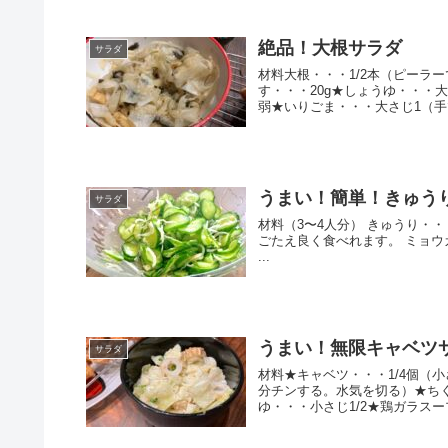
絶品！大根サラダ
サラダ
材料大根・・・1/2本（ピーラ
す・・・20g★しょうゆ・・・
弱★いりごま・・・大さじ1（手で
うまい！簡単！きゅう
サラダ
材料（3〜4人分） きゅうり・
ごたえ良く食べれます。 ミョウ
...
うまい！無限キャベツ
サラダ
材料★キャベツ・・・1/4個（
分チンする。水気を切る）★ち
ゆ・・・小さじ1/2★鶏ガラスー