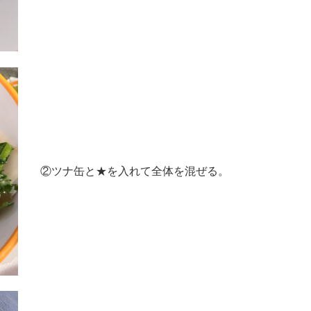
②ツナ缶と★を入れて全体を混ぜる。