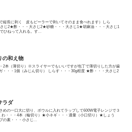
ーで縦長に剥く 皮もピーラーで剥いてそのまま食べれます）しら
大さじ2★酢・・・大さじ2★砂糖・・・大さじ1★胡麻油・・・大さじ1
ひねって入れる。す...
りの和え物
・・2本（薄切り）※スライサーでもいいですが包丁で薄切りした方が歯
ガ・・・1個（みじん切り） しらす・・・30g程度 ★酢・・・大さじ2
サラダ
小さめの一口大に切り、ボウルに入れてラップして600W電子レンジで３
くわ・・・4本（輪切り）★小ネギ・・・適量（小口切り）★しょう
プの素・・・小さじ...