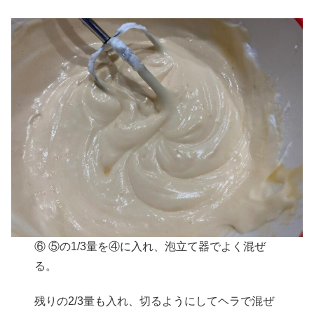
⑥ ⑤の1/3量を④に入れ、泡立て器でよく混ぜ
る。
残りの2/3量も入れ、切るようにしてヘラで混ぜ