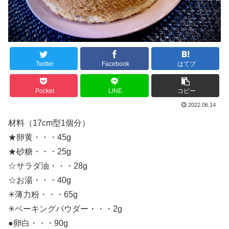
Twitter
Facebook
はてブ
Pocket
LINE
コピー
2022.06.14
材料（17cm型1個分）
★卵黄・・・45g
★砂糖・・・25g
☆サラダ油・・・28g
☆お湯・・・40g
✳︎薄力粉・・・65g
✳︎ベーキングパウダー・・・2g
●卵白・・・90g