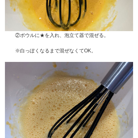
②ボウルに★を入れ、泡立て器で混ぜる。
※白っぽくなるまで混ぜなくてOK。