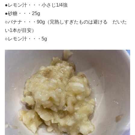
●レモン汁・・・小さじ1/4強
●砂糖・・・25g
○バナナ・・・90g（完熟しすぎたものは避ける だいた
い1本が目安）
○レモン汁・・・5g