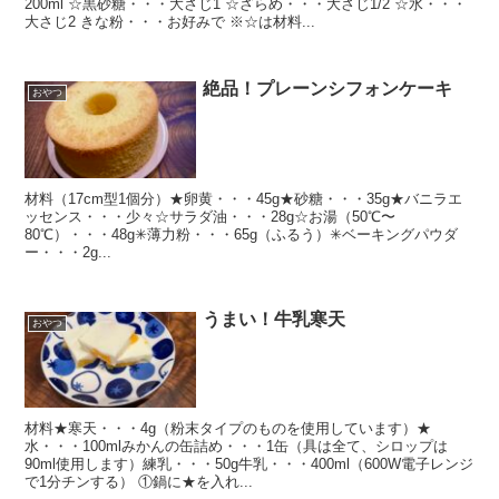
200ml ☆黒砂糖・・・大さじ1 ☆ざらめ・・・大さじ1/2 ☆水・・・
大さじ2 きな粉・・・お好みで ※☆は材料...
絶品！プレーンシフォンケーキ
おやつ
材料（17cm型1個分）★卵黄・・・45g★砂糖・・・35g★バニラエ
ッセンス・・・少々☆サラダ油・・・28g☆お湯（50℃〜
80℃）・・・48g✳︎薄力粉・・・65g（ふるう）✳︎ベーキングパウダ
ー・・・2g...
うまい！牛乳寒天
おやつ
材料★寒天・・・4g（粉末タイプのものを使用しています）★
水・・・100mlみかんの缶詰め・・・1缶（具は全て、シロップは
90ml使用します）練乳・・・50g牛乳・・・400ml（600W電子レンジ
で1分チンする） ①鍋に★を入れ...