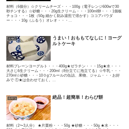
材料（6個分）☆クリームチーズ・・・100g（電子レンジ600wで30
秒チンする）☆砂糖・・・20g生クリーム・・・100ml卵・・・1個板
チョコ・・・1枚（50g 細かく刻み湯煎で溶かす）ココアパウダ
ー・・・10g（ふるう）オレオ・・・...
うまい！おももてなしに！ヨーグ
おやつ
ルトケーキ
材料プレーンヨーグルト・・・400g★ゼラチン・・・15g★水・・・
大さじ6生クリーム・・・200ml（8分立てに泡立てる）☆牛乳・・・
270ml☆砂糖・・・10０gフルールの缶詰、果物、ジャム・・・お好
みで ①★は合わせておく。...
絶品！超簡単！わらび餅
おやつ
材料（2〜3人分） ★片栗粉・・・50g ★砂糖・・・50g ★水・・・