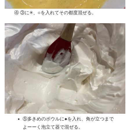
④ ③に✳︎、○を入れてその都度混ぜる。
⑤多きめのボウルに●を入れ、角が立つまで
よーーく泡立て器で混ぜる。