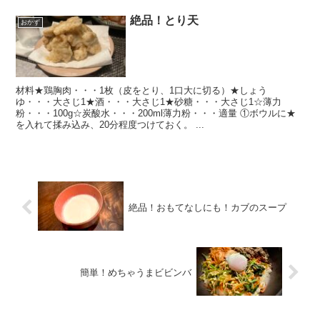
絶品！とり天
おかず
材料★鶏胸肉・・・1枚（皮をとり、1口大に切る）★しょう
ゆ・・・大さじ1★酒・・・大さじ1★砂糖・・・大さじ1☆薄力
粉・・・100g☆炭酸水・・・200ml薄力粉・・・適量 ①ボウルに★
を入れて揉み込み、20分程度つけておく。 ...
絶品！おもてなしにも！カブのスープ
簡単！めちゃうまビビンバ