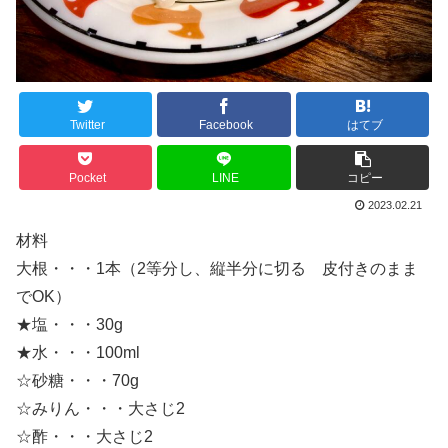
Twitter
Facebook
はてブ
Pocket
LINE
コピー
2023.02.21
材料
大根・・・1本（2等分し、縦半分に切る 皮付きのまま
でOK）
★塩・・・30g
★水・・・100ml
☆砂糖・・・70g
☆みりん・・・大さじ2
☆酢・・・大さじ2