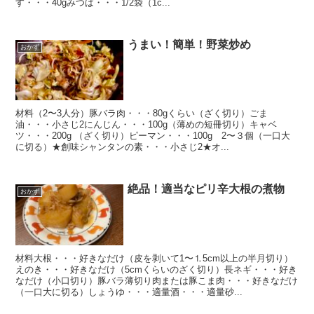
す・・・40gみつば・・・1/2袋（1c...
うまい！簡単！野菜炒め
おかず
材料（2〜3人分）豚バラ肉・・・80gくらい（ざく切り）ごま
油・・・小さじ2にんじん・・・100g（薄めの短冊切り）キャベ
ツ・・・200g （ざく切り）ピーマン・・・100g 2〜３個（一口大
に切る）★創味シャンタンの素・・・小さじ2★オ...
絶品！適当なピリ辛大根の煮物
おかず
材料大根・・・好きなだけ（皮を剥いて1〜⒈5cm以上の半月切り）
えのき・・・好きなだけ（5cmくらいのざく切り）長ネギ・・・好き
なだけ（小口切り）豚バラ薄切り肉または豚こま肉・・・好きなだけ
（一口大に切る）しょうゆ・・・適量酒・・・適量砂...