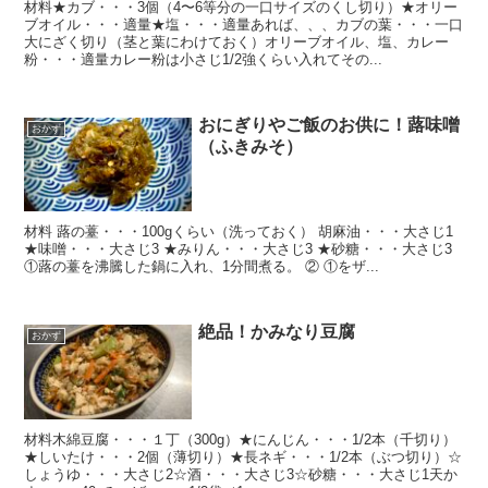
材料★カブ・・・3個（4〜6等分の一口サイズのくし切り）★オリー
ブオイル・・・適量★塩・・・適量あれば、、、カブの葉・・・一口
大にざく切り（茎と葉にわけておく）オリーブオイル、塩、カレー
粉・・・適量カレー粉は小さじ1/2強くらい入れてその...
おにぎりやご飯のお供に！蕗味噌
おかず
（ふきみそ）
材料 蕗の薹・・・100gくらい（洗っておく） 胡麻油・・・大さじ1
★味噌・・・大さじ3 ★みりん・・・大さじ3 ★砂糖・・・大さじ3
①蕗の薹を沸騰した鍋に入れ、1分間煮る。 ② ①をザ...
絶品！かみなり豆腐
おかず
材料木綿豆腐・・・１丁（300g）★にんじん・・・1/2本（千切り）
★しいたけ・・・2個（薄切り）★長ネギ・・・1/2本（ぶつ切り）☆
しょうゆ・・・大さじ2☆酒・・・大さじ3☆砂糖・・・大さじ1天か