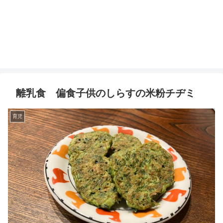
離乳食 偏食子供のしらすの米粉チヂミ
育児