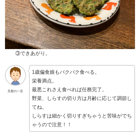
③できあがり。
1歳偏食娘もパクパク食べる。
栄養満点。
最悪これさえ食べれば任務完了。
旦那の一言
野菜、しらすの切り方は月齢に応じて調節し
てね。
しらすは細かく切りすぎちゃうと苦味がでち
ゃうので注意！！