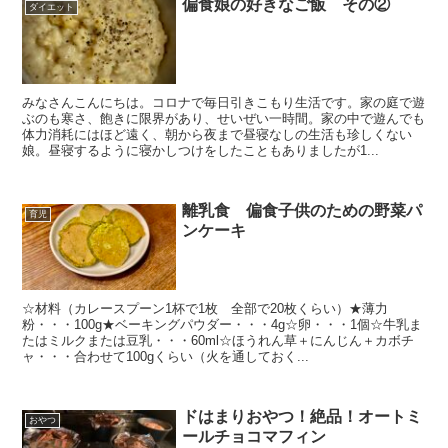
偏食娘の好きなご飯 その②
ダイエット
みなさんこんにちは。コロナで毎日引きこもり生活です。家の庭で遊
ぶのも寒さ、飽きに限界があり、せいぜい一時間。家の中で遊んでも
体力消耗にはほど遠く、朝から夜まで昼寝なしの生活も珍しくない
娘。昼寝するように寝かしつけをしたこともありましたが1...
離乳食 偏食子供のための野菜パ
育児
ンケーキ
☆材料（カレースプーン1杯で1枚 全部で20枚くらい）★薄力
粉・・・100g★ベーキングパウダー・・・4g☆卵・・・1個☆牛乳ま
たはミルクまたは豆乳・・・60ml☆ほうれん草＋にんじん＋カボチ
ャ・・・合わせて100gくらい（火を通しておく...
ドはまりおやつ！絶品！オートミ
おやつ
ールチョコマフィン