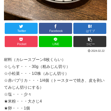
Twitter
Facebook
はてブ
Pocket
LINE
コピー
2024.02.22
材料（カレースプーン8枚くらい）
☆しらす・・・30g（粗みじん切り）
☆小松菜・・・1/2株（みじん切り）
☆赤パプリカ・・・1/4個（トースターで焼き、皮を剥い
てみじん切りにする）
☆塩・・・少々
★米粉・・・大さじ4
★卵・・・1個