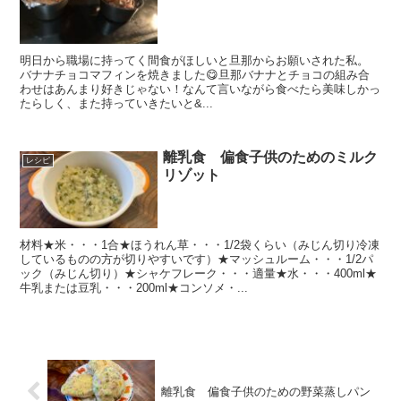
明日から職場に持ってく間食がほしいと旦那からお願いされた私。
バナナチョコマフィンを焼きました😋旦那バナナとチョコの組み合
わせはあんまり好きじゃない！なんて言いながら食べたら美味しかっ
たらしく、また持っていきたいと&...
離乳食 偏食子供のためのミルク
レシピ
リゾット
材料★米・・・1合★ほうれん草・・・1/2袋くらい（みじん切り冷凍
しているものの方が切りやすいです）★マッシュルーム・・・1/2パ
ック（みじん切り）★シャケフレーク・・・適量★水・・・400ml★
牛乳または豆乳・・・200ml★コンソメ・...
離乳食 偏食子供のための野菜蒸しパン