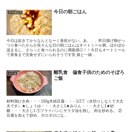
今日の朝ごはん
ダイエット
今日は起きてからなんとなーく食欲がない。あ、、、昨日揚げ物がっ
つり食べたからか笑そんな日の朝ごはんはオートミール粥。ぽかぽか
温まるし、さらっと食べられるのに満腹感◎！！今日もオートミール
で昼食まで完食せずにいられそうです笑 娘と一緒...
離乳食 偏食子供のためのそぼろ
おかず
ご飯
材料鶏ひき肉・・・150g木綿豆腐・・・1/2丁（水切りしなくて大丈
夫です）★しょうゆ・・・大さじ1★みりん・・・大さじ1★砂
糖・・・大さじ1 ①フライパンにサラダ油を熱し、肉を炒める。 ②
豆腐を加えて炒め、ポロポロにな...