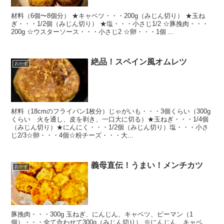
材料（6個〜8個分） ★キャベツ・・・200g（みじん切り） ★玉ね
ぎ・・・1/2個（みじん切り） ★塩・・・小さじ1/2 ☆豚挽肉・・・
200g ☆ウスターソース・・・小さじ2 ☆卵・・・1個 ...
絶品！スペイン風オムレツ
おかず
材料（18cmのフライパン1枚分）じゃがいも・・・3個くらい（300g
くらい 火を通し、皮を剥き、一口大に切る）★玉ねぎ・・・1/4個
（みじん切り）★にんにく・・・1/2個（みじん切り）塩・・・小さ
じ2/3☆卵・・・4個☆粉チーズ・・・大...
義母直伝！うまい！メンチカツ
おかず
豚挽肉・・・300g 玉ねぎ、にんじん、キャベツ、ピーマン（1
個）・・・全て合わせて300g（みじん切り） ※にんじん、キャベ