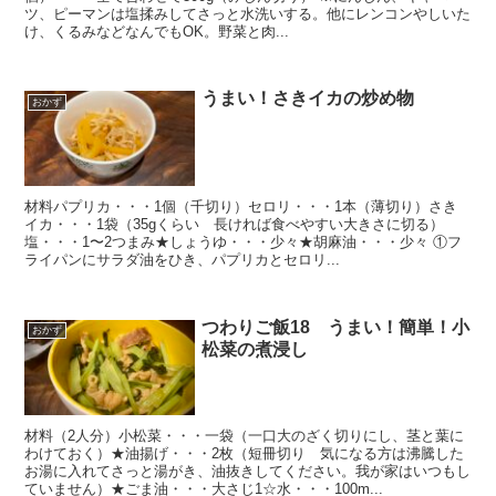
ツ、ピーマンは塩揉みしてさっと水洗いする。他にレンコンやしいた
け、くるみなどなんでもOK。野菜と肉...
うまい！さきイカの炒め物
おかず
材料パプリカ・・・1個（千切り）セロリ・・・1本（薄切り）さき
イカ・・・1袋（35gくらい 長ければ食べやすい大きさに切る）
塩・・・1〜2つまみ★しょうゆ・・・少々★胡麻油・・・少々 ①フ
ライパンにサラダ油をひき、パプリカとセロリ...
つわりご飯18 うまい！簡単！小
おかず
松菜の煮浸し
材料（2人分）小松菜・・・一袋（一口大のざく切りにし、茎と葉に
わけておく）★油揚げ・・・2枚（短冊切り 気になる方は沸騰した
お湯に入れてさっと湯がき、油抜きしてください。我が家はいつもし
ていません）★ごま油・・・大さじ1☆水・・・100m...