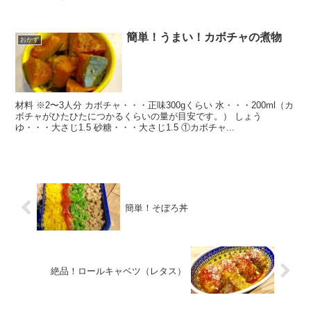
簡単！うまい！カボチャの煮物
おかず
材料 ※2〜3人分 カボチャ・・・正味300gくらい 水・・・200ml（カ
ボチャがひたひたにつかるくらいの量が目安です。） しょう
ゆ・・・大さじ1.5 砂糖・・・大さじ1.5 ①カボチャ...
簡単！そぼろ丼
絶品！ロールキャベツ（レタス）