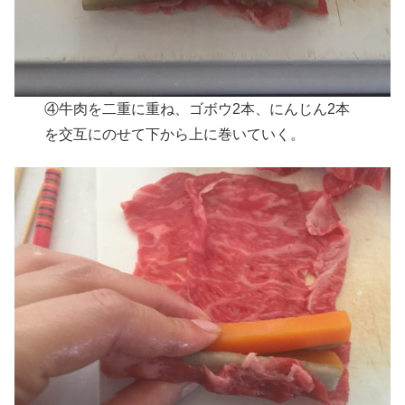
④牛肉を二重に重ね、ゴボウ2本、にんじん2本
を交互にのせて下から上に巻いていく。