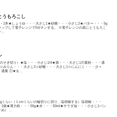
とうもろこし
・1本★しょうゆ・・・大さじ1★砂糖・・・小さじ2★バター・・・5g
ラップして電子レンジで5分チンする。 ※電子レンジの底にとうもろこ
..
ン
のそぎ切り）★塩・・・小さじ1/4★酒・・・大さじ1片栗粉・・・適
☆みりん・・・大さじ2☆砂糖・・・大さじ1☆にんにく・・・少々
量 ①★を...
0gくらい（１cmくらいの輪切りに切り、塩胡椒する）塩胡椒・・・
1個★薄力粉・・・50g★水・・・50ml★サラダ油・・・小さじ1パン
） ...