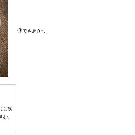
③できあがり。
けど笑
進む。
。