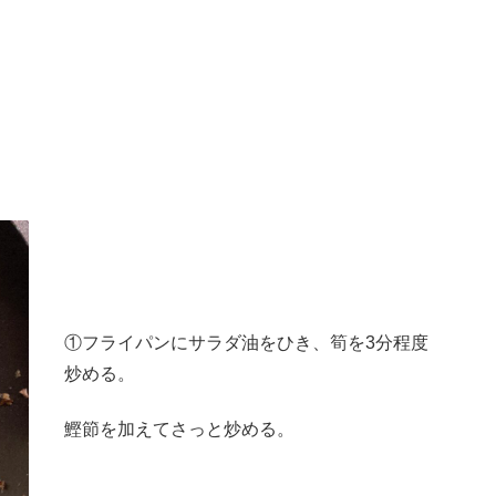
①フライパンにサラダ油をひき、筍を3分程度
炒める。
鰹節を加えてさっと炒める。