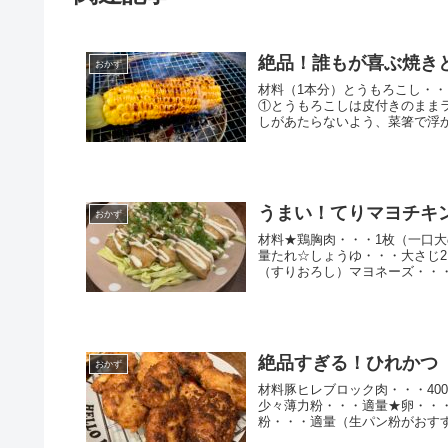
絶品！誰もが喜ぶ焼き
おかず
材料（1本分）とうもろこし・・
①とうもろこしは皮付きのまま
しがあたらないよう、菜箸で浮か.
うまい！てりマヨチキ
おかず
材料★鶏胸肉・・・1枚（一口大
量たれ☆しょうゆ・・・大さじ2
（すりおろし）マヨネーズ・・・適
絶品すぎる！ひれかつ
おかず
材料豚ヒレブロック肉・・・40
少々薄力粉・・・適量★卵・・・
粉・・・適量（生パン粉がおすすめ