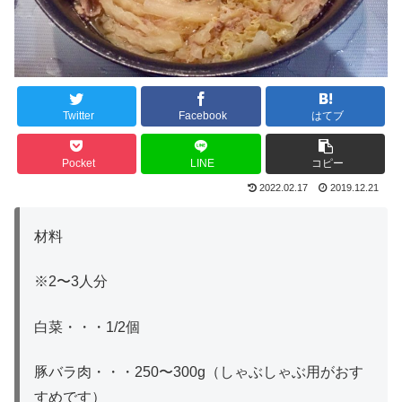
Twitter
Facebook
はてブ
Pocket
LINE
コピー
2022.02.17
2019.12.21
材料
※2〜3人分
白菜・・・1/2個
豚バラ肉・・・250〜300g（しゃぶしゃぶ用がおす
すめです）