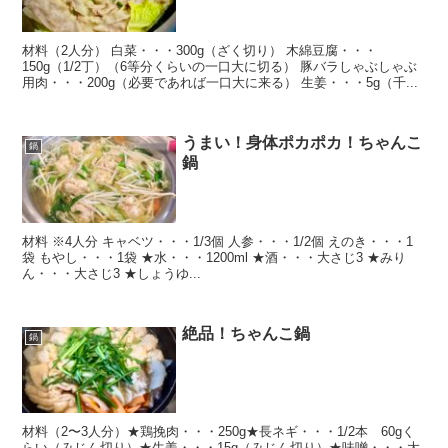
材料（2人分） 白菜・・・300g（ざく切り） 木綿豆腐・・・
150g（1/2丁）（6等分くらいの一口大に切る） 豚バラしゃぶしゃぶ
用肉・・・200g（必要であれば一口大に来る） 生姜・・・5g（千...
うまい！身体ポカポカ！ちゃんこ
鍋
鍋
材料 ※4人分 キャベツ・・・1/3個 人参・・・1/2個 えのき・・・1
袋 もやし・・・1袋 ★水・・・1200ml ★酒・・・大さじ3 ★みり
ん・・・大さじ3 ★しょうゆ...
絶品！ちゃんこ鍋
鍋
材料（2〜3人分）★鶏挽肉・・・250g★長ネギ・・・1/2本 60gく
らい（みじん切り）★生姜・・・15g（みじん切り）★味噌・・・大