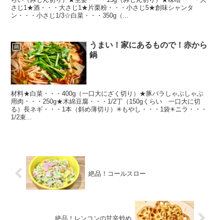
さじ1★酒・・・大さじ1★片栗粉・・・小さじ5★創味シャンタ
ン・・・小さじ1/3☆白菜・・・350g（...
うまい！家にあるもので！赤から
鍋
鍋
材料★白菜・・・400g（一口大にざく切り）★豚バラしゃぶしゃぶ
用肉・・・250g★木綿豆腐・・・1/2丁（150gくらい 一口大に切
る）長ネギ・・・1本（斜め薄切り）✳︎もやし・・・1袋✳︎ニラ・・・
1/2束...
絶品！コールスロー
絶品！レンコンの甘辛炒め