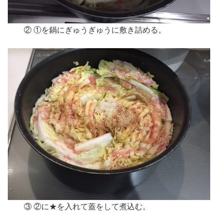
② ①を鍋にぎゅうぎゅうに敷き詰める。
③ ②に★を入れて蓋をして煮込む。