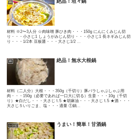
絶品！坦々鍋
鍋
材料 ※2〜3人分 ☆肉味噌 豚ひき肉・・・150g にんにくみじん切
り・・・小さじ1 しょうがみじん切り・・・小さじ1 長ネギみじん切
り・・・1/2本 豆板醤・・・大さじ1/2 ...
絶品！無水大根鍋
鍋
材料（二人分）大根・・・350g（千切り）豚バラしゃぶしゃぶ用
肉・・・150g（必要であれば一口大に切る）生姜・・・10g（千切
り）★白だし・・・大さじ⒈5 ★胡麻油・・・大さじ⒈5 ★酒・・・
大さじ５いりごま、塩・・・適量 ①鍋...
うまい！簡単！甘酒鍋
レシピ