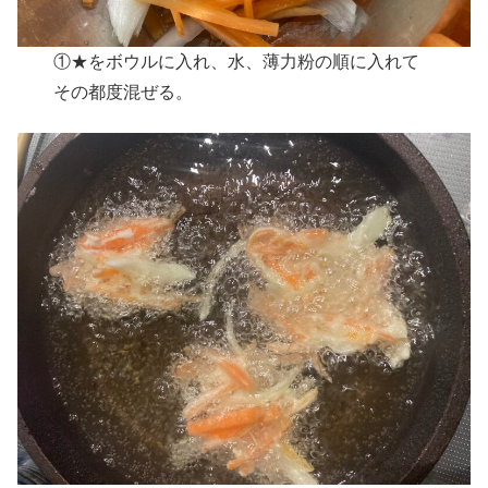
①★をボウルに入れ、水、薄力粉の順に入れて
その都度混ぜる。