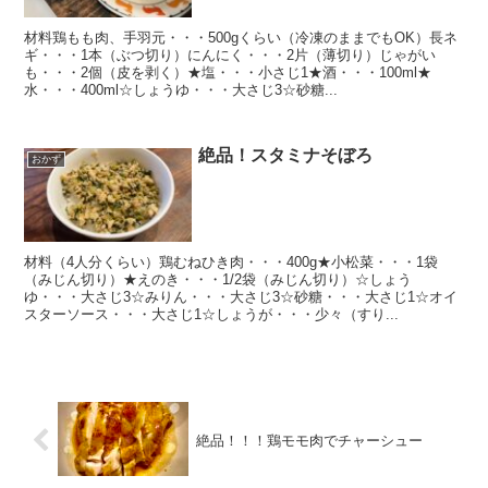
材料鶏もも肉、手羽元・・・500gくらい（冷凍のままでもOK）長ネ
ギ・・・1本（ぶつ切り）にんにく・・・2片（薄切り）じゃがい
も・・・2個（皮を剥く）★塩・・・小さじ1★酒・・・100ml★
水・・・400ml☆しょうゆ・・・大さじ3☆砂糖...
絶品！スタミナそぼろ
おかず
材料（4人分くらい）鶏むねひき肉・・・400g★小松菜・・・1袋
（みじん切り）★えのき・・・1/2袋（みじん切り）☆しょう
ゆ・・・大さじ3☆みりん・・・大さじ3☆砂糖・・・大さじ1☆オイ
スターソース・・・大さじ1☆しょうが・・・少々（すり...
絶品！！！鶏モモ肉でチャーシュー