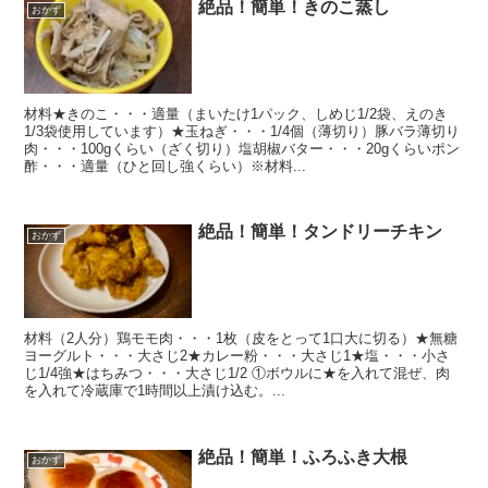
絶品！簡単！きのこ蒸し
おかず
材料★きのこ・・・適量（まいたけ1パック、しめじ1/2袋、えのき
1/3袋使用しています）★玉ねぎ・・・1/4個（薄切り）豚バラ薄切り
肉・・・100gくらい（ざく切り）塩胡椒バター・・・20gくらいポン
酢・・・適量（ひと回し強くらい）※材料...
絶品！簡単！タンドリーチキン
おかず
材料（2人分）鶏モモ肉・・・1枚（皮をとって1口大に切る）★無糖
ヨーグルト・・・大さじ2★カレー粉・・・大さじ1★塩・・・小さ
じ1/4強★はちみつ・・・大さじ1/2 ①ボウルに★を入れて混ぜ、肉
を入れて冷蔵庫で1時間以上漬け込む。...
絶品！簡単！ふろふき大根
おかず