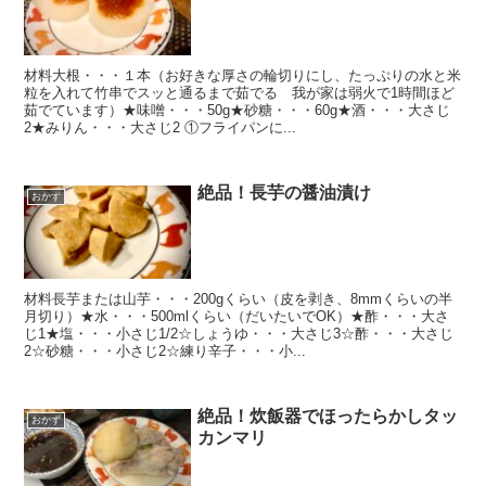
材料大根・・・１本（お好きな厚さの輪切りにし、たっぷりの水と米
粒を入れて竹串でスッと通るまで茹でる 我が家は弱火で1時間ほど
茹でています）★味噌・・・50g★砂糖・・・60g★酒・・・大さじ
2★みりん・・・大さじ2 ①フライパンに...
絶品！長芋の醤油漬け
おかず
材料長芋または山芋・・・200gくらい（皮を剥き、8mmくらいの半
月切り）★水・・・500mlくらい（だいたいでOK）★酢・・・大さ
じ1★塩・・・小さじ1/2☆しょうゆ・・・大さじ3☆酢・・・大さじ
2☆砂糖・・・小さじ2☆練り辛子・・・小...
絶品！炊飯器でほったらかしタッ
おかず
カンマリ