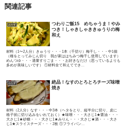
関連記事
つわりご飯15 めちゃうま！やみ
おかず
つき！しゃきしゃききゅうりの梅
和え
材料（1〜2人分）きゅうり・・・1本（千切り）梅干し・・・中1個
（種をとってみじん切り 我が家ははちみつ梅干し使用しています）
めんつゆ・・・適量すりごま・・・お好きなだけ（思っているよりも
多めが美味しいです） ①材料全て和えてでき...
絶品！なすのとろとろチーズ味噌
おかず
焼き
材料（2人分）なす・・・中3本（ヘタをとり、縦半分に切り、皮に
格子状に切り込みをいれておく）★味噌・・・大さじ1★醤油・・・
大さじ1★砂糖・・・大さじ1★みりん・・・大さじ★酒・・・大さ
じ1★スライスチーズ・・・2枚 ①フライパン...