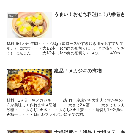
うまい！おせち料理に！八幡巻き
おかず
材料 ※4人分 牛肉・・・200g（肩ロースやすき焼き用がおすすめで
す。） ゴボウ・・・大1/2本（1cm角の細切りにし、アク抜きしてお
く） にんじん・・・大1/2本（1cm角の細切り） ★水・・・400m...
絶品！メカジキの煮物
おかず
材料（2人分）生メカジキ・・・2切れ（冷凍でも大丈夫ですが生の
方が美味しく作れます★醤油・・・大さじ2★酒・・・大さじ⒈５★
砂糖・・・大さじ2★水・・・大さじ3★生姜・・・輪切り1〜2切れ
★梅干し・・・1個 ①フライパンに全ての材...
大根消費に！絶品！大根ステーキ