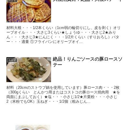
おかず
材料大根・・・1/2本くらい（1cm弱の輪切りにし、皮を剥く）オリ
ーブオイル・・・大さじ3くらい★しょうゆ・・・大さじ2★みり
ん・・・大さじ3★にんにく・・・1/2片くらい（すりおろし）バタ
ー・・・適量 ①フライパンにオリーブオイ...
絶品！りんごソースの豚ロースソ
おかず
テー
材料（20cmのストウブ鍋を使用しています）豚ロース肉・・・2枚
（300gくらい とんかつ用またはコストコの豚ロース焼肉用 ★を
両面にまぶしておく）★塩・・・小さじ1/2★片栗粉・・・小さじ
2（米粉でもOK）玉ねぎ・・・1/2個（粗みじん...