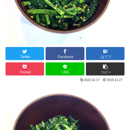
Twitter
Facebook
はてブ
Pocket
LINE
コピー
2022.02.17
2019.11.27