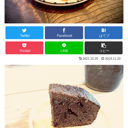
Twitter
Facebook
はてブ
Pocket
LINE
コピー
2022.10.25
2019.11.20