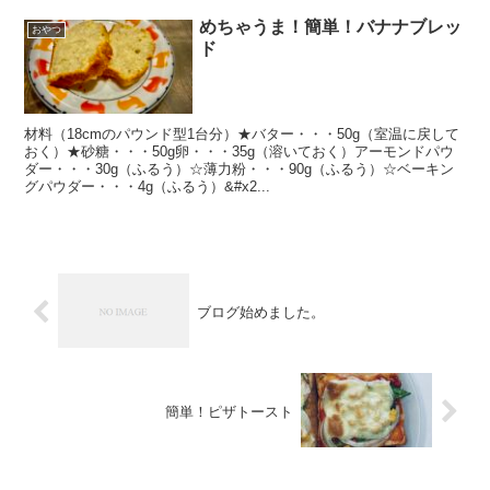
めちゃうま！簡単！バナナブレッ
おやつ
ド
材料（18cmのパウンド型1台分）★バター・・・50g（室温に戻して
おく）★砂糖・・・50g卵・・・35g（溶いておく）アーモンドパウ
ダー・・・30g（ふるう）☆薄力粉・・・90g（ふるう）☆ベーキン
グパウダー・・・4g（ふるう）&#x2...
ブログ始めました。
簡単！ピザトースト