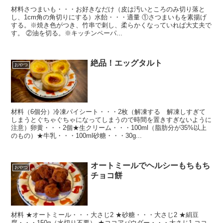
材料さつまいも・・・お好きなだけ（皮は汚いところのみ切り落と
し、1cm角の角切りにする）水飴・・・適量 ①さつまいもを素揚げ
する。※焼き色がつき、竹串で刺し、柔らかくなっていれば大丈夫で
す。 ②油を切る。※キッチンペーパ...
絶品！エッグタルト
おやつ
材料（6個分）冷凍パイシート・・・2枚（解凍する 解凍しすぎて
しまうとぐちゃぐちゃになってしまうので時間を置きすぎないように
注意）卵黄・・・2個★生クリーム・・・100ml（脂肪分が35%以上
のもの）★牛乳・・・100ml砂糖・・・30g...
オートミールでヘルシーもちもち
おやつ
チョコ餅
材料 ★オートミール・・・大さじ2 ★砂糖・・・大さじ2 ★絹豆
腐・・・150g（水切り不要） ★ココアパウダー・・・大さじ1 ココ