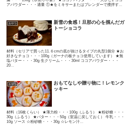
アパウダー・・・適量 ①★をミキサーまたはブレンダーで攪拌す...
新雪の食感！旦那の心を掴んだガ
おやつ
トーショコラ
材料（セリアで買った11.６cmの底が抜けるタイプの丸型1個分 ★お
好きなチョコ・・・100g（ガーナの板チョコ使用しています） ★無
塩バター・・・30g 生クリーム・・・30ml ココアパウダー・・・
20...
おもてなしや贈り物に！レモンク
おやつ
ッキー
材料（16枚くらい） ★薄力粉・・・100g（ふるう） ★粉砂糖・・・
30g（ふるう） ★バター・・・50g（室温に戻しておく） 牛乳・・・
10g ソース ☆粉砂糖・・・30g ☆レモン汁...