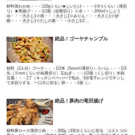
材料茎わかめ・・・120gくらい★しいたけ・・・小3つくらい（薄切
り）★厚揚げ・・・1/2枚（短冊切り）☆水・・・200ml☆しょう
ゆ・・・大さじ1☆酒・・・大さじ1☆みりん・・・大さじ1☆砂
糖・・・大さじ1☆だしの素・・・小さじ1/2 ...
絶品！ゴーヤチャンプル
おかず
材料（2人分）ゴーヤ・・・1/2本（5mmの薄切り）スパム・・・1/3
缶（５mmくらいの短冊切り）玉ねぎ・・・1/2個（くし切り）木綿
豆腐・・・1丁（キッチンペーパーで包み、3分電子レンジでチンし
て水切りする 一口大に切る）卵・・・1個（...
絶品！豚肉の竜田揚げ
おかず
材料豚ロース薄切り肉・・・200g（3等分くらいに切る コストコの