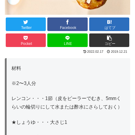
Twitter
Facebook
はてブ
Pocket
LINE
コピー
2022.02.17
2019.12.21
材料
※2〜3人分
レンコン・・・1節（皮をピーラーでむき、5mmく
らいの輪切りにして水または酢水にさらしておく）
★しょうゆ・・・大さじ1