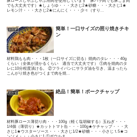
豚ロースしゃぶしゃぶ用肉を使用しています 豚バラ肉でも豚こま肉
でも大丈夫です）★しょうゆ・・・大さじ2★砂糖・・・大さじ1★
レモン汁・・・大さじ2★にんにく・・・少々（すり...
簡単！一口サイズの照り焼きチキ
おかず
ン
材料鶏もも肉・・・1枚（一口サイズに切る）焼肉のタレ・・・40g
くらい（全体が浸かるくらい 適当で大丈夫です） ①肉を焼肉のタ
レに10分程度漬ける。 ②フライパンにサラダ油を引き、温まったら
こんがり焼き色がつくまで肉を焼...
絶品！簡単！ポークチャップ
おかず
材料豚ロース薄切り肉・・・100g（軽く塩胡椒する）玉ねぎ・・・
1/4個（薄切り）★カットトマト缶・・・100g★ケチャップ・・・大
さじ1★ウスターソース・・・大さじ1/2★砂糖・・・小さじ⒈5★コ
ンソメ・・・小さじ1 ①ボウルま...