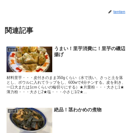
tenten
関連記事
うまい！里芋消費に！里芋の磯辺
おかず
揚げ
材料里芋・・・皮付きのまま350gくらい（水で洗い、さっと土を落
とし、ボウルに入れてラップをし、600wで4分チンする。皮を剥き、
一口大または1cmくらいの輪切りにする）★片栗粉・・・大さじ1★
薄力粉・・・大さじ2★塩・・・小さじ1/2★...
絶品！茎わかめの煮物
おかず