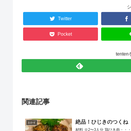
Twitter
Pocket
tent
関連記事
絶品！ひじきのつくね
おかず
材料 ※2〜3人分 鶏ひき肉・・