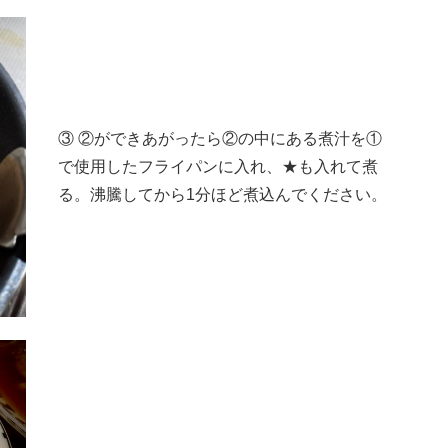
③ ②ができあがったら②の中にある煮汁を①
で使用したフライパンに入れ、★も入れて煮
る。沸騰してから1分ほど煮込んでください。