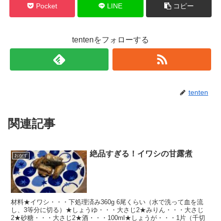
Pocket
LINE
コピー
tentenをフォローする
tenten
関連記事
絶品すぎる！イワシの甘露煮
おかず
材料★イワシ・・・下処理済み360g 6尾くらい（水で洗って血を流
し、3等分に切る）★しょうゆ・・・大さじ2★みりん・・・大さじ
2★砂糖・・・大さじ2★酒・・・100ml★しょうが・・・1片（千切