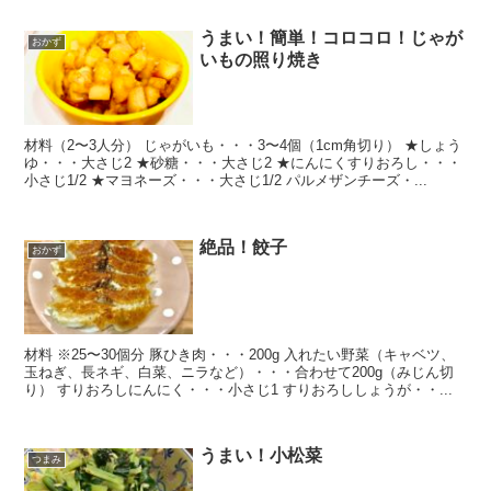
うまい！簡単！コロコロ！じゃが
おかず
いもの照り焼き
材料（2〜3人分） じゃがいも・・・3〜4個（1cm角切り） ★しょう
ゆ・・・大さじ2 ★砂糖・・・大さじ2 ★にんにくすりおろし・・・
小さじ1/2 ★マヨネーズ・・・大さじ1/2 パルメザンチーズ・...
絶品！餃子
おかず
材料 ※25〜30個分 豚ひき肉・・・200g 入れたい野菜（キャベツ、
玉ねぎ、長ネギ、白菜、ニラなど）・・・合わせて200g（みじん切
り） すりおろしにんにく・・・小さじ1 すりおろししょうが・・...
うまい！小松菜
つまみ