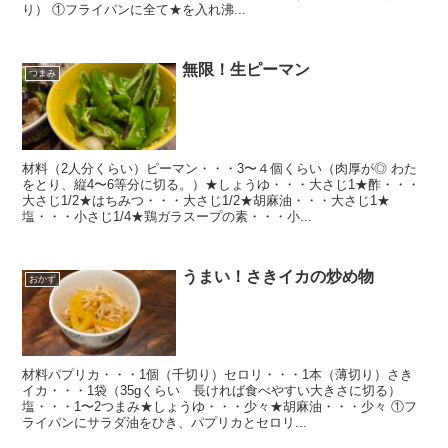
り） ①フライパンに全て★を入れ沸...
無限！生ピーマン
つまみ
材料（2人分くらい）ピーマン・・・3〜４個くらい（肉厚が◎ わた
をとり、縦4〜6等分に切る。）★しょうゆ・・・大さじ1★酢・・・
大さじ1/2★はちみつ・・・大さじ1/2★胡麻油・・・大さじ1★
塩・・・小さじ1/4★鶏ガラスープの素・・・小...
うまい！さきイカの炒め物
おかず
材料パプリカ・・・1個（千切り）セロリ・・・1本（薄切り）さき
イカ・・・1袋（35gくらい 長ければ食べやすい大きさに切る）
塩・・・1〜2つまみ★しょうゆ・・・少々★胡麻油・・・少々 ①フ
ライパンにサラダ油をひき、パプリカとセロリ...