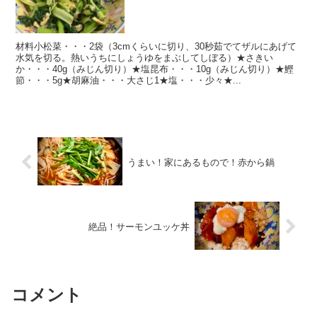
材料小松菜・・・2袋（3cmくらいに切り、30秒茹でてザルにあげて
水気を切る。熱いうちにしょうゆをまぶしてしぼる）★さきい
か・・・40g（みじん切り）★塩昆布・・・10g（みじん切り）★鰹
節・・・5g★胡麻油・・・大さじ1★塩・・・少々★...
うまい！家にあるもので！赤から鍋
絶品！サーモンユッケ丼
コメント