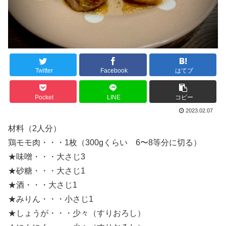
Twitter
Facebook
はてブ
Pocket
LINE
コピー
2023.02.07
材料（2人分）
鶏モモ肉・・・1枚（300gくらい 6〜8等分に切る）
★味噌・・・大さじ3
★砂糖・・・大さじ1
★酒・・・大さじ1
★みりん・・・小さじ1
★しょうが・・・少々（すりおろし）