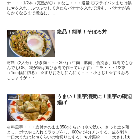
ナ・・・1/2本（完熟が◎）きなこ・・・適量 ①フライパンまたは鍋
に★を入れ、ふつふつしてきたらバナナを入れて潰す。 バナナが柔
らかくなるまで煮込む。 ...
絶品！簡単！そぼろ丼
主食
材料（2人分） ひき肉・・・300g（牛肉、豚肉、合挽き、鶏肉でもな
んでもOK。我が家は鶏ひき肉で作っています） ニラ・・・1/2束
（1cm幅に切る） ☆すりおろしにんにく・・・小さじ1 ☆すりおろ
ししょうが・・...
うまい！里芋消費に！里芋の磯辺
おかず
揚げ
材料里芋・・・皮付きのまま350gくらい（水で洗い、さっと土を落
とし、ボウルに入れてラップをし、600wで4分チンする。皮を剥き、
一口大または1cmくらいの輪切りにする）★片栗粉・・・大さじ1★