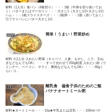
材料（1人分）食パン（6枚切り）・・・1枚（中身を切り抜いてお
く）バターまたはマーガリン・・・大さじ1（大さじ1/2+大さじ1/2）
ハム・・・1枚スライスチーズ・・・1枚卵・・・1個（溶いておく）
①フライパンにバター大さじ1/2...
簡単！うまい！野菜炒め
おかず
材料 ※2人分 入れたい野菜（キャベツ、人参、もやし、ニラ、玉ね
ぎなどなんでもOK）・・・すべて合わせて250g程度 入れたい肉（ウ
インナー、ベーコン、サラミ、豚肉などなんでもOK）・・・80gく
らい コ...
離乳食 偏食子供のためのご飯
主食
バナナオートミール粥
材料★オートミール・・・15g★牛乳または豆乳・・・100mlバナ