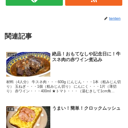
tenten
関連記事
絶品！おもてなしや記念日に！牛
おかず
スネ肉の赤ワイン煮込み
材料（4人分） 牛スネ肉・・・600g にんじん・・・1本（粗みじん切
り） 玉ねぎ・・・1個（粗みじん切り） にんにく・・・1片（薄切
り） 赤ワイン・・・400ml ★トマト・・・（湯むきして1cm角...
うまい！簡単！クロックムッシュ
主食