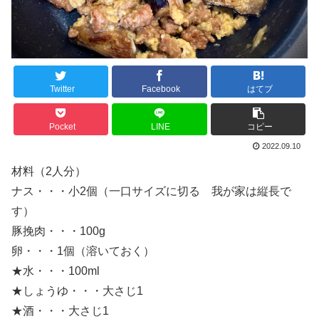
Twitter
Facebook
はてブ
Pocket
LINE
コピー
2022.09.10
材料（2人分）
ナス・・・小2個（一口サイズに切る 我が家は縦長で
す）
豚挽肉・・・100g
卵・・・1個（溶いておく）
★水・・・100ml
★しょうゆ・・・大さじ1
★酒・・・大さじ1