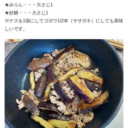
★みりん・・・大さじ1
★砂糖・・・大さじ1
※ナスを1個にしてゴボウ1/2本（ササガキ）にしても美味
しいです。