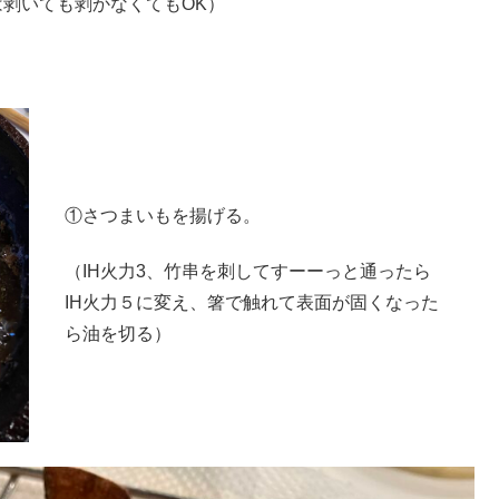
は剥いても剥かなくてもOK）
①さつまいもを揚げる。
（IH火力3、竹串を刺してすーーっと通ったら
IH火力５に変え、箸で触れて表面が固くなった
ら油を切る）