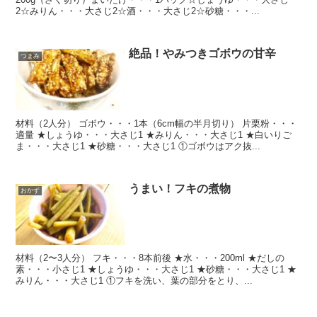
2☆みりん・・・大さじ2☆酒・・・大さじ2☆砂糖・・・...
絶品！やみつきゴボウの甘辛
つまみ
材料（2人分） ゴボウ・・・1本（6cm幅の半月切り） 片栗粉・・・
適量 ★しょうゆ・・・大さじ1 ★みりん・・・大さじ1 ★白いりご
ま・・・大さじ1 ★砂糖・・・大さじ1 ①ゴボウはアク抜...
うまい！フキの煮物
おかず
材料（2〜3人分） フキ・・・8本前後 ★水・・・200ml ★だしの
素・・・小さじ1 ★しょうゆ・・・大さじ1 ★砂糖・・・大さじ1 ★
みりん・・・大さじ1 ①フキを洗い、葉の部分をとり、...