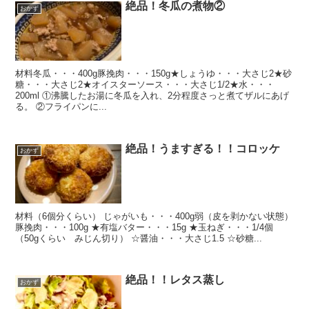
絶品！冬瓜の煮物②
おかず
材料冬瓜・・・400g豚挽肉・・・150g★しょうゆ・・・大さじ2★砂
糖・・・大さじ2★オイスターソース・・・大さじ1/2★水・・・
200ml ①沸騰したお湯に冬瓜を入れ、2分程度さっと煮てザルにあげ
る。 ②フライパンに...
絶品！うますぎる！！コロッケ
おかず
材料（6個分くらい） じゃがいも・・・400g弱（皮を剥かない状態）
豚挽肉・・・100g ★有塩バター・・・15g ★玉ねぎ・・・1/4個
（50gくらい みじん切り） ☆醤油・・・大さじ1.5 ☆砂糖...
絶品！！レタス蒸し
おかず