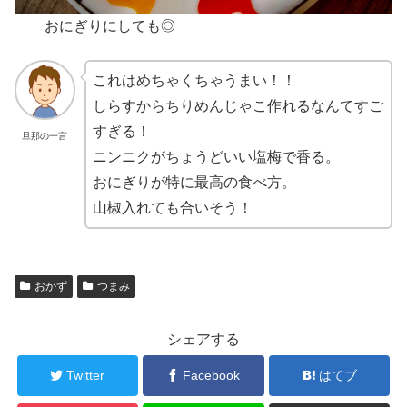
おにぎりにしても◎
これはめちゃくちゃうまい！！
しらすからちりめんじゃこ作れるなんてすご
すぎる！
旦那の一言
ニンニクがちょうどいい塩梅で香る。
おにぎりが特に最高の食べ方。
山椒入れても合いそう！
おかず
つまみ
シェアする
Twitter
Facebook
はてブ