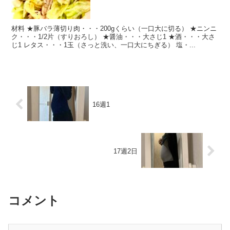
材料 ★豚バラ薄切り肉・・・200gくらい（一口大に切る） ★ニンニ
ク・・・1/2片（すりおろし） ★醤油・・・大さじ1 ★酒・・・大さ
じ1 レタス・・・1玉（さっと洗い、一口大にちぎる） 塩・...
16週1
17週2日
コメント