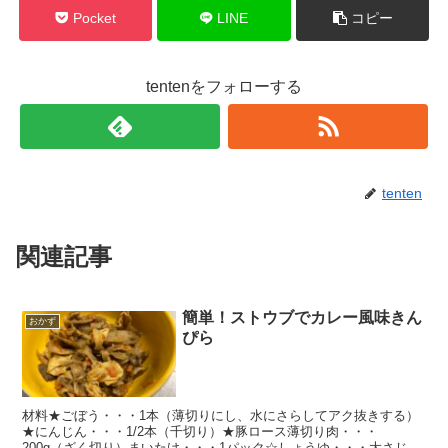
Pocket
LINE
コピー
tentenをフォローする
tenten
関連記事
簡単！ストウブでカレー風味きん
おかず
ぴら
材料★ごぼう・・・1本（薄切りにし、水にさらしてアク抜きする）
★にんじん・・・1/2本（千切り）★豚ロース薄切り肉・・・
200g（ざく切り）まいたけ・・・1パック☆しょうゆ・・・大さじ