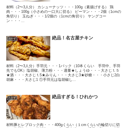
材料（2〜3人分） カシューナッツ・・・100g（素揚げする） 鶏
肉・・・100g（小さめの一口大に切る） ピーマン・・・2個（1cmの
角切り） 玉ねぎ・・・1/2個の（1cmの角切り） ヤングコー
ン・・・...
絶品！名古屋チキン
おかず
材料（2〜3人分）手羽元・・・1パック（10本くらい 手羽中、手羽
先でもOK）塩胡椒、薄力粉・・・適量★しょうゆ・・・大さじ⒈５
★酒・・・大さじ⒈5★みりん・・・大さじ3★砂糖・・・小さじ2白
胡麻・・・大さじ1 ①手羽元は塩胡椒し...
絶品すぎる！ひれかつ
おかず
材料豚ヒレブロック肉・・・400gくらい（１cmくらいの輪切りに切