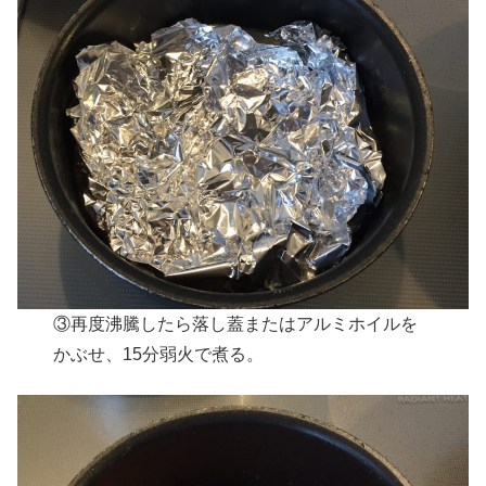
③再度沸騰したら落し蓋またはアルミホイルを
かぶせ、15分弱火で煮る。