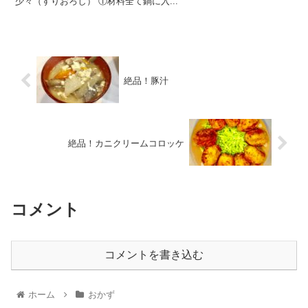
少々（すりおろし） ①材料全て鍋に入...
絶品！豚汁
絶品！カニクリームコロッケ
コメント
コメントを書き込む
ホーム
おかず