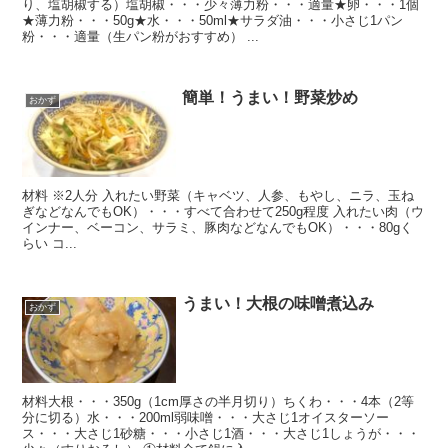
り、塩胡椒する）塩胡椒・・・少々薄力粉・・・適量★卵・・・1個
★薄力粉・・・50g★水・・・50ml★サラダ油・・・小さじ1パン
粉・・・適量（生パン粉がおすすめ） ...
簡単！うまい！野菜炒め
おかず
材料 ※2人分 入れたい野菜（キャベツ、人参、もやし、ニラ、玉ね
ぎなどなんでもOK）・・・すべて合わせて250g程度 入れたい肉（ウ
インナー、ベーコン、サラミ、豚肉などなんでもOK）・・・80gく
らい コ...
うまい！大根の味噌煮込み
おかず
材料大根・・・350g（1cm厚さの半月切り）ちくわ・・・4本（2等
分に切る）水・・・200ml弱味噌・・・大さじ1オイスターソー
ス・・・大さじ1砂糖・・・小さじ1酒・・・大さじ1しょうが・・・