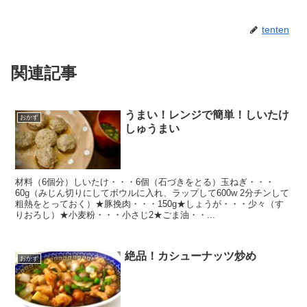
tenten
関連記事
うまい！レンジで簡単！しいたけ
おかず
しゅうまい
材料（6個分）しいたけ・・・6個（石づきをとる）玉ねぎ・・・
60g（みじん切りにしてボウルに入れ、ラップして600w 2分チンして
粗熱をとっておく）★豚挽肉・・・150g★しょうが・・・少々（す
りおろし）★小麦粉・・・小さじ2★ごま油・・...
絶品！カシューナッツ炒め
おかず