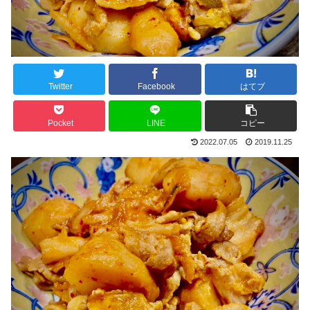
Twitter
Facebook
はてブ
Pocket
LINE
コピー
2022.07.05
2019.11.25