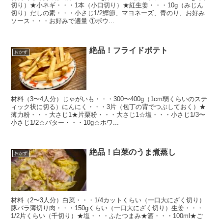
切り）★小ネギ・・・1本（小口切り）★紅生姜・・・10g（みじん
切り）だしの素・・・小さじ1/2鰹節、マヨネーズ、青のり、お好み
ソース・・・お好みで適量 ①ボウ...
絶品！フライドポテト
おかず
材料（3〜4人分）じゃがいも・・・300〜400g（1cm弱くらいのステ
ィック状に切る）にんにく・・・3片（包丁の背でつぶしておく）★
薄力粉・・・大さじ1★片栗粉・・・大さじ1☆塩・・・小さじ1/3〜
小さじ1/2☆バター・・・10g☆ホワ...
絶品！白菜のうま煮蒸し
おかず
材料（2〜3人分）白菜・・・1/4カットくらい（一口大にざく切り）
豚バラ薄切り肉・・・150gくらい（一口大にざく切り）生姜・・・
1/2片くらい（千切り）★塩・・・ふたつまみ★酒・・・100ml★ご