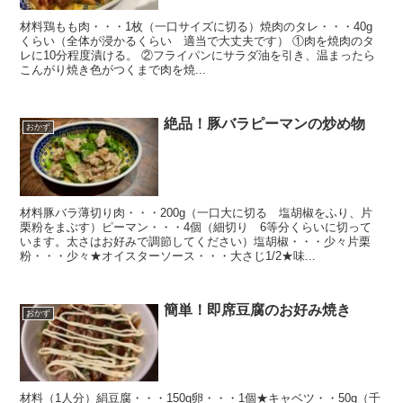
材料鶏もも肉・・・1枚（一口サイズに切る）焼肉のタレ・・・40g
くらい（全体が浸かるくらい 適当で大丈夫です） ①肉を焼肉のタ
レに10分程度漬ける。 ②フライパンにサラダ油を引き、温まったら
こんがり焼き色がつくまで肉を焼...
絶品！豚バラピーマンの炒め物
おかず
材料豚バラ薄切り肉・・・200g（一口大に切る 塩胡椒をふり、片
栗粉をまぶす）ピーマン・・・4個（細切り 6等分くらいに切って
います。太さはお好みで調節してください）塩胡椒・・・少々片栗
粉・・・少々★オイスターソース・・・大さじ1/2★味...
簡単！即席豆腐のお好み焼き
おかず
材料（1人分）絹豆腐・・・150g卵・・・1個★キャベツ・・50g（千