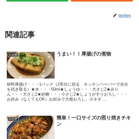
tenten
関連記事
うまい！！厚揚げの煮物
おかず
材料厚揚げ・・・1パック（2等分に切る キッチンペーパーで水分
を拭き取る）★水・・・50ml★しょうゆ・・・大さじ2★みり
ん・・・大さじ2★砂糖・・・小さじ2★しょうがすりおろし・・・
お好み（なくてもOK）お好みで大根おろし、小ネギ ...
簡単！一口サイズの照り焼きチキ
おかず
ン