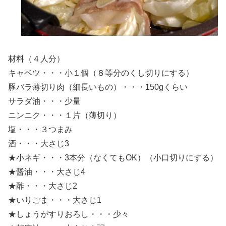
材料（４人分）
キャベツ・・・小１個（８等分のくし切りにする）
豚バラ薄切り肉（細長いもの）・・・150gくらい
サラダ油・・・少量
ニンニク・・・１片（薄切り）
塩・・・３つまみ
酒・・・大さじ3
★小ネギ・・・3本分（なくてもOK）（小口切りにする）
★醤油・・・大さじ4
★酢・・・大さじ2
★いりごま・・・大さじ1
★しょうがすりおろし・・・少々