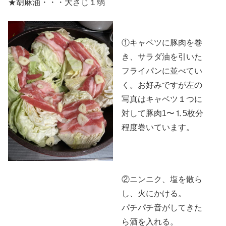
★胡麻油・・・大さじ１弱
①キャベツに豚肉を巻
き、サラダ油を引いた
フライパンに並べてい
く。お好みですが左の
写真はキャベツ１つに
対して豚肉1〜⒈5枚分
程度巻いています。
②ニンニク、塩を散ら
し、火にかける。
パチパチ音がしてきた
ら酒を入れる。