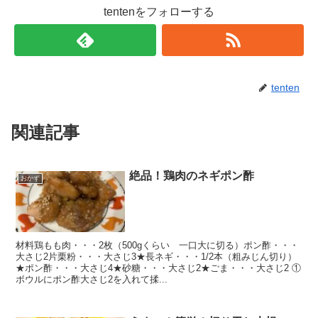
tentenをフォローする
tenten
関連記事
絶品！鶏肉のネギポン酢
おかず
材料鶏もも肉・・・2枚（500gくらい 一口大に切る）ポン酢・・・
大さじ2片栗粉・・・大さじ3★長ネギ・・・1/2本（粗みじん切り）
★ポン酢・・・大さじ4★砂糖・・・大さじ2★ごま・・・大さじ2 ①
ボウルにポン酢大さじ2を入れて揉...