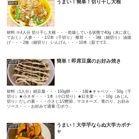
うまい！簡単！切り干し大根
おかず
材料 ※4人分 切り干し大根・・・乾燥している状態で40g（水に戻し
ておく） 人参・・・1/2本（千切り） 椎茸・・・3枚（細切り） 油揚
げ・・・2枚（細切り） いんげん・・・10本（茹でて3...
簡単！即席豆腐のお好み焼き
おかず
材料（1人分）絹豆腐・・・150g卵・・・1個★キャベツ・・50g（千
切り）★小ネギ・・・1本（小口切り）★紅生姜・・・10g（みじん
切り）だしの素・・・小さじ1/2鰹節、マヨネーズ、青のり、お好み
ソース・・・お好みで適量 ①ボウ...
うまい！大学芋ならぬ大学カボチ
おかず
ャ