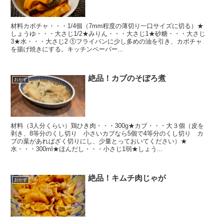
材料カボチャ・・・1/4個（7mm程度の薄切り一口サイズに切る）★
しょうゆ・・・大さじ1/2★みりん・・・大さじ1★砂糖・・・大さじ
3★水・・・大さじ2 ①フライパンに少し多めの油を引き、カボチャ
を揚げ焼きにする。キッチンペーパー...
絶品！カブのそぼろ煮
おかず
材料（3人分くらい）鶏ひき肉・・・300g★カブ・・・大３個（皮を
剥き、8等分のくし切り 小さいカブなら5個で4等分のくし切り カ
ブの葉があればざく切りにし、少量とっておいてください）★
水・・・300ml★ほんだし・・・小さじ1弱★しょう...
絶品！キムチ肉じゃが
おかず