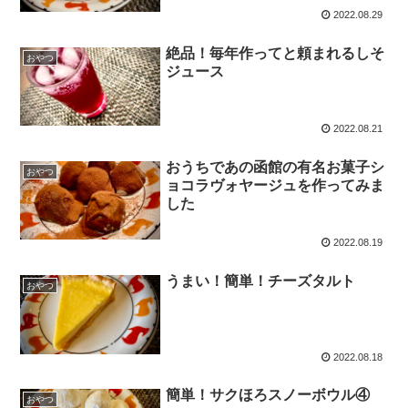
2022.08.29
絶品！毎年作ってと頼まれるしそ
おやつ
ジュース
2022.08.21
おうちであの函館の有名お菓子シ
おやつ
ョコラヴォヤージュを作ってみま
した
2022.08.19
うまい！簡単！チーズタルト
おやつ
2022.08.18
簡単！サクほろスノーボウル④
おやつ