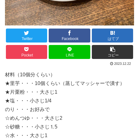
Twitter
Facebook
はてブ
Pocket
LINE
コピー
2023.12.22
材料（10個分くらい）
★里芋・・・10個くらい（蒸してマッシャーで潰す）
★片栗粉・・・大さじ1
★塩・・・小さじ1/4
のり・・・お好みで
☆めんつゆ・・・大さじ2
☆砂糖・・・小さじ⒈5
☆水・・・大さじ1