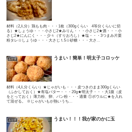
材料（2人分）鶏もも肉・・・1枚（300gくらい 4等分くらいに切
る）★しょうゆ・・・小さじ2★みりん・・・小さじ2★酒・・・小
さじ2★にんにく・・・少々（すりおろし）★塩・・・3つまみ片栗
粉タレ☆しょうゆ・・・大さじ⒈5☆砂糖・・・大さ...
うまい！簡単！明太子コロッケ
おかず
材料（4人分くらい）★じゃがいも・・・皮つきのまま300gくらい
（ふかしておく）★有塩バター・・・20g★明太子・・・大1腹（皮
をとっておく）薄力粉、卵、パン粉・・・適量 ①ボウルに★を入れ
て混ぜる。 ※じゃがいもが熱いうち...
うまい！！！我が家のかに玉
おかず