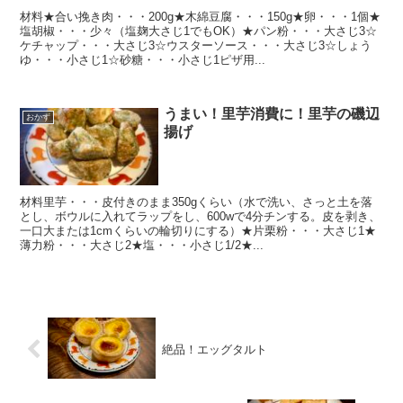
材料★合い挽き肉・・・200g★木綿豆腐・・・150g★卵・・・1個★
塩胡椒・・・少々（塩麹大さじ1でもOK）★パン粉・・・大さじ3☆
ケチャップ・・・大さじ3☆ウスターソース・・・大さじ3☆しょう
ゆ・・・小さじ1☆砂糖・・・小さじ1ピザ用...
うまい！里芋消費に！里芋の磯辺
おかず
揚げ
材料里芋・・・皮付きのまま350gくらい（水で洗い、さっと土を落
とし、ボウルに入れてラップをし、600wで4分チンする。皮を剥き、
一口大または1cmくらいの輪切りにする）★片栗粉・・・大さじ1★
薄力粉・・・大さじ2★塩・・・小さじ1/2★...
絶品！エッグタルト