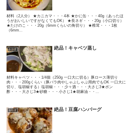
材料（2人分） ★カニカマ・・・4本 ★かに缶・・・40g（あったほ
うがおいしいですがなくてもOK） ★長ネギ・・・20g（小口切り）
★たけのこ・・・20g（6mmくらいの角切り） ★椎茸・・・1枚
（6mm...
絶品！キャベツ蒸し
おかず
材料キャベツ・・・1/4個（250g 一口大に切る）豚ロース薄切り
肉・・・200gくらい（豚バラ肉やしゃぶしゃぶ用肉でもOK 一口大に
切り、塩胡椒する）塩胡椒・・・少々酒・・・大さじ3★ポン
酢・・・大さじ3★砂糖・・・小さじ1★胡麻油・・...
絶品！豆腐ハンバーグ
おかず